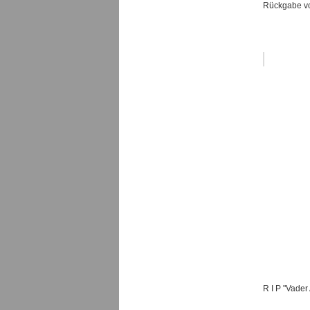
Rückgabe vo
R I P "Vade