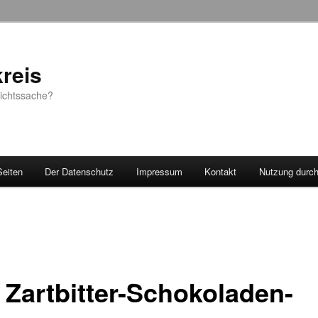
reis
sichtssache?
Seiten
Der Datenschutz
Impressum
Kontakt
Nutzung durc
 Zartbitter-Schokoladen-