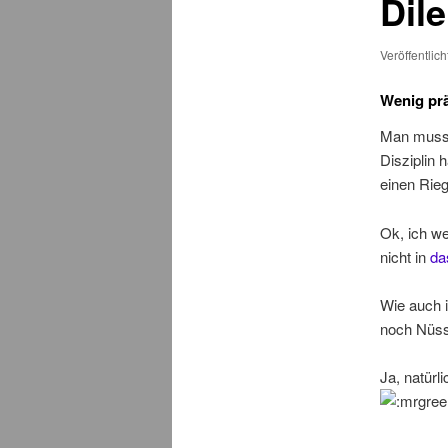
Dil
Veröffentlic
Wenig prä
Man muss 
Disziplin 
einen Rieg
Ok, ich w
nicht in
da
Wie auch i
noch Nüsse
Ja, natür