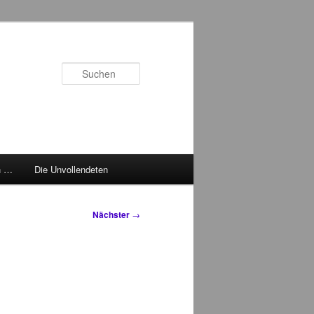
Suchen
h …
Die Unvollendeten
Nächster
→