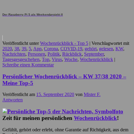
Der Raspberry Pi 5 als Weekendprojekt II
Veröffentlicht unter
Wochenrückblick - Top 5
|
Verschlagwortet mit
2020
,
38
,
39
,
5
,
App
,
Corona
,
COVID-19
,
gehört
,
gelesen
,
KW
,
Nachrichten
,
Personen
,
Politik
,
Rückblick
,
September
,
Tagesgesgeschehen
,
Top
,
Virus
,
Woche
,
Wochenrückblick
|
Schreibe einen Kommentar
Persönlicher Wochenrückblick – KW 37/38 2020 –
Meine Top-5
Veröffentlicht am
15. September 2020
von
Mister F.
Antworten
Zeit für meinen persönlichen
Wochenrückblick
!
Gefühlt, gehört oder erlebt, ohne Garantie auf Richtigkeit, aus dem