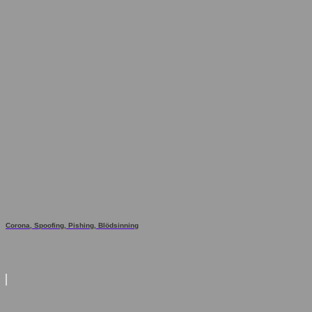
Corona, Spoofing, Pishing, Blödsinning