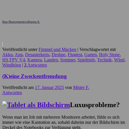
Das Rosengarten-Drama II.
Veröffentlicht unter
Fimmel und Macken
|
Verschlagwortet mit
Akku
,
App
,
Desasterkreis
,
Drohne
,
Flugtest
,
Garten
,
Holy Stone
,
HS FPV V4
,
Kamera
,
Landen
,
Sommer
,
Spieltrieb
,
Technik
,
WInd
,
Windböen
|
2
Antworten
(K)eine Zweckentfremdung
Veröffentlicht am
17. Januar 2025
von
Mister F.
Antworten
Luxusprobleme?
Wenn man im Job mit mehreren Monitoren arbeitet, fühle es sich
immer wie eine Kastration an, sobald daheim nur der Bildschirm im
Deckel des Notebooks zur Verfügung steht.