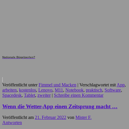
Nationale Bügelperlen?
Veröffentlicht unter
Fimmel und Macken
|
Verschlagwortet mit
App
,
arbeiten
,
kostenlos
,
Lenovo
,
M11
,
Notebook
,
praktisch
,
Software
,
Spacedesk
,
Tablet
,
zweiter
|
Schreibe einen Kommentar
Wenn die Wetter-App einen Zeitsprung macht …
Veröffentlicht am
21. Februar 2022
von
Mister F.
Antworten