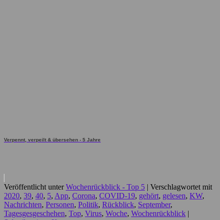
Verpennt, verpeilt & übersehen - 5 Jahre
Veröffentlicht unter
Wochenrückblick - Top 5
|
Verschlagwortet mit
2020
,
39
,
40
,
5
,
App
,
Corona
,
COVID-19
,
gehört
,
gelesen
,
KW
,
Nachrichten
,
Personen
,
Politik
,
Rückblick
,
September
,
Tagesgesgeschehen
,
Top
,
Virus
,
Woche
,
Wochenrückblick
|