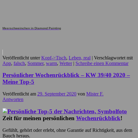
Meerschweinchen in Diamond Painting
Veröffentlicht unter
Kopf->Tisch
,
Leben, real
|
Verschlagwortet mit
App
,
falsch
,
Sommer
,
warm
,
Wetter
|
Schreibe einen Kommentar
Persönlicher Wochenrückblick – KW 39/40 2020 –
Meine Top-5
Veröffentlicht am
29. September 2020
von
Mister F.
Antworten
Zeit für meinen persönlichen
Wochenrückblick
!
Gefühlt, gehört oder erlebt, ohne Garantie auf Richtigkeit, aus dem
Bauch heraus.