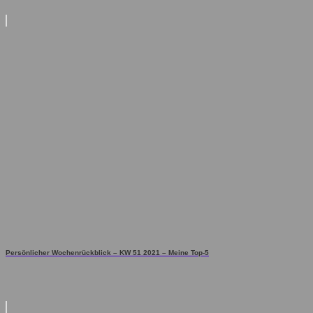
Persönlicher Wochenrückblick – KW 51 2021 – Meine Top-5