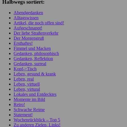
Halbwegs sortiert:
Abendgedanken
Alltagswissen
Artikel, die noch offen sind!
Aufgeschnappt!
Der liebe Straßenverkehr
Der Morgengruß
Ersthaftes!
Fimmel und Macken
Gedanken, philosophisch
Gedanken, Reflektion
Gedanken, surreal
Kopf->Tisch
Leben, gesund & krank
Leben, real
Leben, virtuell
Leben, virtural
Lokales und Entdecktes
Momente im Bild
Retro!
Schwache Reime
Statement!
Wochenrückblick – Top 5
Zu anderen Zielen, Links!