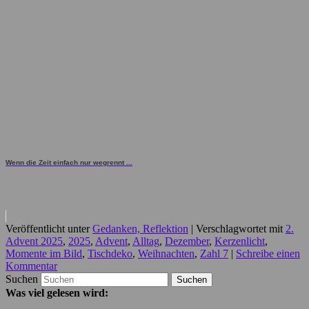
Wenn die Zeit einfach nur wegrennt ...
Veröffentlicht unter
Gedanken, Reflektion
|
Verschlagwortet mit
2.
Advent 2025
,
2025
,
Advent
,
Alltag
,
Dezember
,
Kerzenlicht
,
Momente im Bild
,
Tischdeko
,
Weihnachten
,
Zahl 7
|
Schreibe einen
Kommentar
Suchen
Was viel gelesen wird: