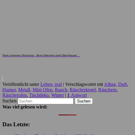
Vom eigenen Kosmos, dem Internet und überhaupt ...
Veröffentlicht unter
Leben, real
|
Verschlagwortet mit
Alltag
,
Duft
,
Humor
,
Metall
,
Mini Ofen
,
Rauch
,
Räucherkegel
,
Räuchern
,
Räucherofen
,
Tischdeko
,
Winter
|
1
Antwort
Suchen
Was viel gelesen wird:
Das Letzte: