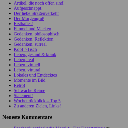
Artikel, die noch offen sind!
Aufgeschnappt!
Der liebe Straßenverkehr
Der Morgengruß
Ersthaftes!
Fimmel und Macken
Gedanken, philosophisch
Gedanken, Reflektion
Gedanken, surreal
Kopf->Tisch
Leben, gesund & krank
Leben, real
Leben, virtuell
Leben, virtural
Lokales und Entdecktes
Momente im Bild
Retro!
Schwache Reime
Statement!
Wochenrückblick – Top 5
Zu anderen Zielen, Links!
Neueste Kommentare