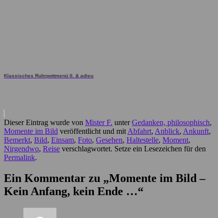
Klassisches Ruhrpottmenü II. & adieu
Dieser Eintrag wurde von
Mister F.
unter
Gedanken, philosophisch
,
Momente im Bild
veröffentlicht und mit
Abfahrt
,
Anblick
,
Ankunft
,
Bemerkt
,
Bild
,
Einsam
,
Foto
,
Gesehen
,
Haltestelle
,
Moment
,
Nirgendwo
,
Reise
verschlagwortet. Setze ein Lesezeichen für den
Permalink
.
Ein Kommentar zu „
Momente im Bild –
Kein Anfang, kein Ende …
“