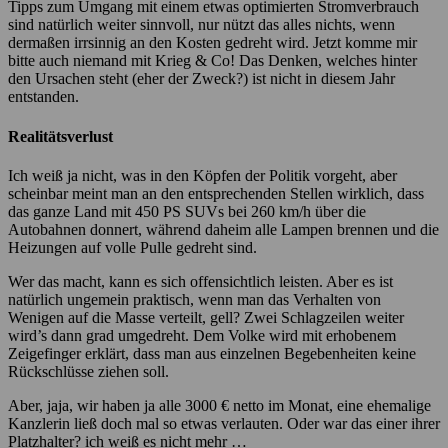
Tipps zum Umgang mit einem etwas optimierten Stromverbrauch
sind natürlich weiter sinnvoll, nur nützt das alles nichts, wenn
dermaßen irrsinnig an den Kosten gedreht wird. Jetzt komme mir
bitte auch niemand mit Krieg & Co! Das Denken, welches hinter
den Ursachen steht (eher der Zweck?) ist nicht in diesem Jahr
entstanden.
Realitätsverlust
Ich weiß ja nicht, was in den Köpfen der Politik vorgeht, aber
scheinbar meint man an den entsprechenden Stellen wirklich, dass
das ganze Land mit 450 PS SUVs bei 260 km/h über die
Autobahnen donnert, während daheim alle Lampen brennen und die
Heizungen auf volle Pulle gedreht sind.
Wer das macht, kann es sich offensichtlich leisten. Aber es ist
natürlich ungemein praktisch, wenn man das Verhalten von
Wenigen auf die Masse verteilt, gell? Zwei Schlagzeilen weiter
wird’s dann grad umgedreht. Dem Volke wird mit erhobenem
Zeigefinger erklärt, dass man aus einzelnen Begebenheiten keine
Rückschlüsse ziehen soll.
Aber, jaja, wir haben ja alle 3000 € netto im Monat, eine ehemalige
Kanzlerin ließ doch mal so etwas verlauten. Oder war das einer ihrer
Platzhalter? ich weiß es nicht mehr …