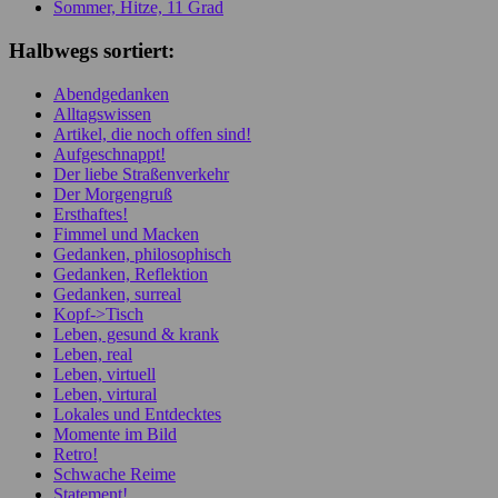
Sommer, Hitze, 11 Grad
Halbwegs sortiert:
Abendgedanken
Alltagswissen
Artikel, die noch offen sind!
Aufgeschnappt!
Der liebe Straßenverkehr
Der Morgengruß
Ersthaftes!
Fimmel und Macken
Gedanken, philosophisch
Gedanken, Reflektion
Gedanken, surreal
Kopf->Tisch
Leben, gesund & krank
Leben, real
Leben, virtuell
Leben, virtural
Lokales und Entdecktes
Momente im Bild
Retro!
Schwache Reime
Statement!