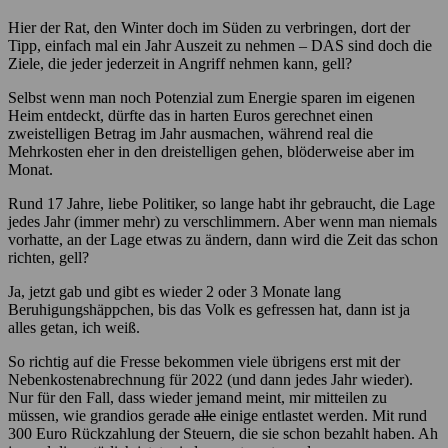
Hier der Rat, den Winter doch im Süden zu verbringen, dort der
Tipp, einfach mal ein Jahr Auszeit zu nehmen – DAS sind doch die
Ziele, die jeder jederzeit in Angriff nehmen kann, gell?
Selbst wenn man noch Potenzial zum Energie sparen im eigenen
Heim entdeckt, dürfte das in harten Euros gerechnet einen
zweistelligen Betrag im Jahr ausmachen, während real die
Mehrkosten eher in den dreistelligen gehen, blöderweise aber im
Monat.
Rund 17 Jahre, liebe Politiker, so lange habt ihr gebraucht, die Lage
jedes Jahr (immer mehr) zu verschlimmern. Aber wenn man niemals
vorhatte, an der Lage etwas zu ändern, dann wird die Zeit das schon
richten, gell?
Ja, jetzt gab und gibt es wieder 2 oder 3 Monate lang
Beruhigungshäppchen, bis das Volk es gefressen hat, dann ist ja
alles getan, ich weiß.
So richtig auf die Fresse bekommen viele übrigens erst mit der
Nebenkostenabrechnung für 2022 (und dann jedes Jahr wieder).
Nur für den Fall, dass wieder jemand meint, mir mitteilen zu
müssen, wie grandios gerade
alle
einige entlastet werden. Mit rund
300 Euro Rückzahlung der Steuern, die sie schon bezahlt haben. Ah