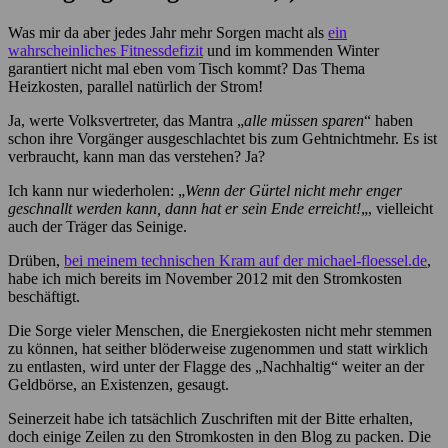
Was mir da aber jedes Jahr mehr Sorgen macht als
ein
wahrscheinliches Fitnessdefizit
und im kommenden Winter
garantiert nicht mal eben vom Tisch kommt? Das Thema
Heizkosten, parallel natürlich der Strom!
Ja, werte Volksvertreter, das Mantra „
alle müssen sparen
“ haben
schon ihre Vorgänger ausgeschlachtet bis zum Gehtnichtmehr. Es ist
verbraucht, kann man das verstehen? Ja?
Ich kann nur wiederholen: „
Wenn der Gürtel nicht mehr enger
geschnallt werden kann, dann hat er sein Ende erreicht!
„, vielleicht
auch der Träger das Seinige.
Drüben,
bei meinem technischen Kram auf der michael-floessel.de
,
habe ich mich bereits im November 2012 mit den Stromkosten
beschäftigt.
Die Sorge vieler Menschen, die Energiekosten nicht mehr stemmen
zu können, hat seither blöderweise zugenommen und statt wirklich
zu entlasten, wird unter der Flagge des „Nachhaltig“ weiter an der
Geldbörse, an Existenzen, gesaugt.
Seinerzeit habe ich tatsächlich Zuschriften mit der Bitte erhalten,
doch einige Zeilen zu den Stromkosten in den Blog zu packen. Die