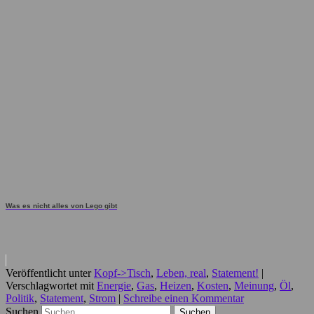
Was es nicht alles von Lego gibt
Veröffentlicht unter
Kopf->Tisch
,
Leben, real
,
Statement!
|
Verschlagwortet mit
Energie
,
Gas
,
Heizen
,
Kosten
,
Meinung
,
Öl
,
Politik
,
Statement
,
Strom
|
Schreibe einen Kommentar
Suchen