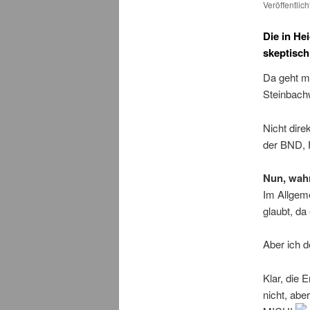
Veröffentlic
Die in He
skeptisch
Da geht m
Steinbachw
Nicht dire
der BND, 
Nun, wahr
Im Allgem
glaubt, da
Aber ich d
Klar, die 
nicht, a