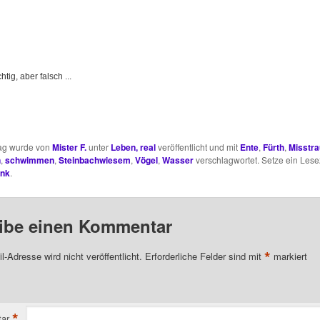
htig, aber falsch ...
rag wurde von
Mister F.
unter
Leben, real
veröffentlicht und mit
Ente
,
Fürth
,
Misstr
n
,
schwimmen
,
Steinbachwiesem
,
Vögel
,
Wasser
verschlagwortet. Setze ein Lese
ink
.
ibe einen Kommentar
*
l-Adresse wird nicht veröffentlicht.
Erforderliche Felder sind mit
markiert
*
ar