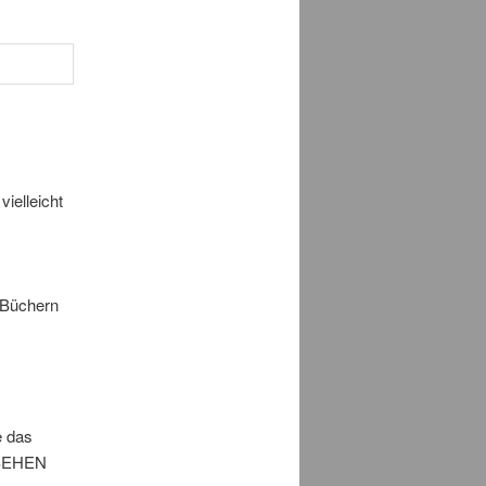
vielleicht
 Büchern
e das
 SEHEN