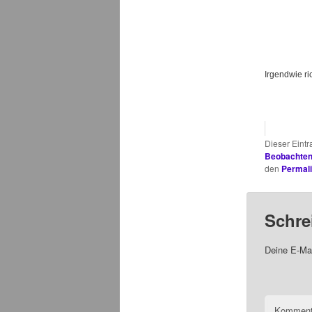
Irgendwie ric
Dieser Eint
Beobachte
den
Permal
Schre
Deine E-Mai
Komment