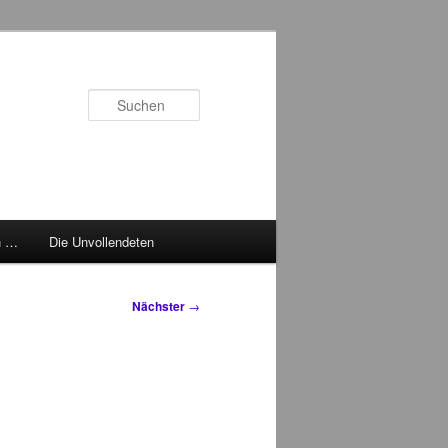
Suchen
h …
Die Unvollendeten
Nächster
→