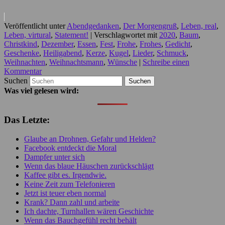
Veröffentlicht unter
Abendgedanken
,
Der Morgengruß
,
Leben, real
,
Leben, virtural
,
Statement!
|
Verschlagwortet mit
2020
,
Baum
,
Christkind
,
Dezember
,
Essen
,
Fest
,
Frohe
,
Frohes
,
Gedicht
,
Geschenke
,
Heiligabend
,
Kerze
,
Kugel
,
Lieder
,
Schmuck
,
Weihnachten
,
Weihnachtsmann
,
Wünsche
|
Schreibe einen
Kommentar
Suchen
Was viel gelesen wird:
Das Letzte:
Glaube an Drohnen, Gefahr und Helden?
Facebook entdeckt die Moral
Dampfer unter sich
Wenn das blaue Häuschen zurückschlägt
Kaffee gibt es. Irgendwie.
Keine Zeit zum Telefonieren
Jetzt ist teuer eben normal
Krank? Dann zahl und arbeite
Ich dachte, Turnhallen wären Geschichte
Wenn das Bauchgefühl recht behält