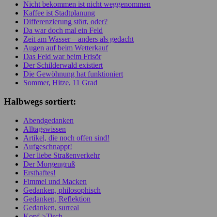
Nicht bekommen ist nicht weggenommen
Kaffee ist Stadtplanung
Differenzierung stört, oder?
Da war doch mal ein Feld
Zeit am Wasser – anders als gedacht
Augen auf beim Wetterkauf
Das Feld war beim Frisör
Der Schilderwald existiert
Die Gewöhnung hat funktioniert
Sommer, Hitze, 11 Grad
Halbwegs sortiert:
Abendgedanken
Alltagswissen
Artikel, die noch offen sind!
Aufgeschnappt!
Der liebe Straßenverkehr
Der Morgengruß
Ersthaftes!
Fimmel und Macken
Gedanken, philosophisch
Gedanken, Reflektion
Gedanken, surreal
Kopf->Tisch