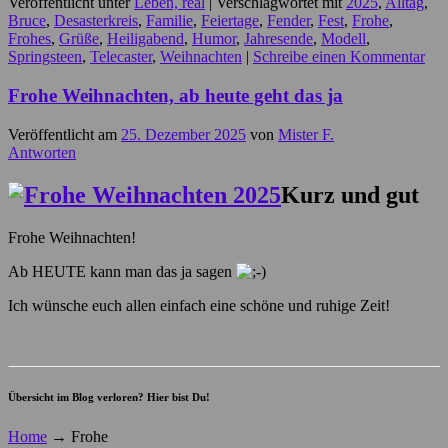
Veröffentlicht unter
Leben, real
|
Verschlagwortet mit
2025
,
Alltag
,
Bruce
,
Desasterkreis
,
Familie
,
Feiertage
,
Fender
,
Fest
,
Frohe
,
Frohes
,
Grüße
,
Heiligabend
,
Humor
,
Jahresende
,
Modell
,
Springsteen
,
Telecaster
,
Weihnachten
|
Schreibe einen Kommentar
Frohe Weihnachten, ab heute geht das ja
Veröffentlicht am
25. Dezember 2025
von
Mister F.
Antworten
Kurz und gut
Frohe Weihnachten!
Ab HEUTE kann man das ja sagen
Ich wünsche euch allen einfach eine schöne und ruhige Zeit!
Übersicht im Blog verloren? Hier bist Du!
Home
→
Frohe