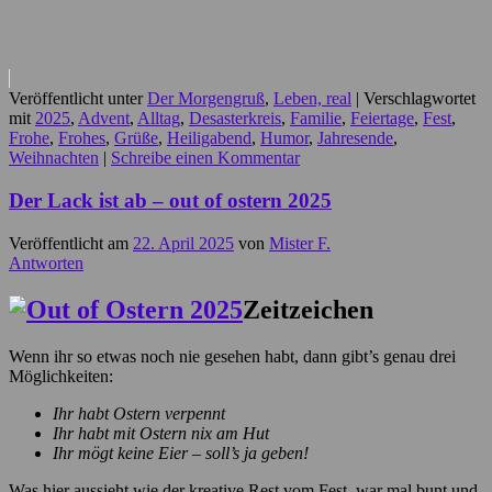
Veröffentlicht unter
Der Morgengruß
,
Leben, real
|
Verschlagwortet
mit
2025
,
Advent
,
Alltag
,
Desasterkreis
,
Familie
,
Feiertage
,
Fest
,
Frohe
,
Frohes
,
Grüße
,
Heiligabend
,
Humor
,
Jahresende
,
Weihnachten
|
Schreibe einen Kommentar
Der Lack ist ab – out of ostern 2025
Veröffentlicht am
22. April 2025
von
Mister F.
Antworten
Zeitzeichen
Wenn ihr so etwas noch nie gesehen habt, dann gibt’s genau drei
Möglichkeiten:
Ihr habt Ostern verpennt
Ihr habt mit Ostern nix am Hut
Ihr mögt keine Eier – soll’s ja geben!
Was hier aussieht wie der kreative Rest vom Fest, war mal bunt und