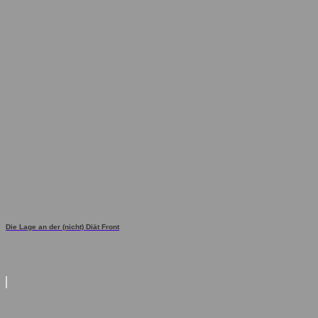
Die Lage an der (nicht) Diät Front