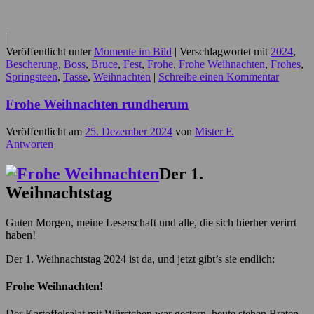
Veröffentlicht unter
Momente im Bild
|
Verschlagwortet mit
2024
,
Bescherung
,
Boss
,
Bruce
,
Fest
,
Frohe
,
Frohe Weihnachten
,
Frohes
,
Springsteen
,
Tasse
,
Weihnachten
|
Schreibe einen Kommentar
Frohe Weihnachten rundherum
Veröffentlicht am
25. Dezember 2024
von
Mister F.
Antworten
Der 1.
Weihnachtstag
Guten Morgen, meine Leserschaft und alle, die sich hierher verirrt
haben!
Der 1. Weihnachtstag 2024 ist da, und jetzt gibt’s sie endlich:
Frohe Weihnachten!
Der Kartoffelsalat mit Würstchen war gestern, heute stehen Braten,