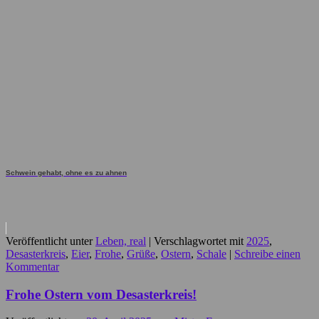
Schwein gehabt, ohne es zu ahnen
Veröffentlicht unter
Leben, real
|
Verschlagwortet mit
2025
,
Desasterkreis
,
Eier
,
Frohe
,
Grüße
,
Ostern
,
Schale
|
Schreibe einen
Kommentar
Frohe Ostern vom Desasterkreis!