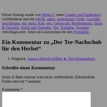
Dieser Eintrag wurde von
Mister F.
unter
Lokales und Entdecktes
veröffentlicht und mit
64658
,
adieu
,
aufgegeben
,
Fürth
,
Geschäft
,
geschlossen
,
gut
,
klein
,
Kult
,
neu
,
Odenwald
,
Reichelsheim
,
Strick
& Teestube
,
Strick und Teestube
,
Tee
,
Teeladen
,
Teestube
verschlagwortet. Setze ein Lesezeichen für den
Permalink
.
Ein Kommentar zu „
Der Tee-Nachschub
für den Herbst
“
Pingback:
Saison offiziell eröffnet ► Der Desasterkreis
Schreibe einen Kommentar
Deine E-Mail-Adresse wird nicht veröffentlicht.
Erforderliche
Felder sind mit
*
markiert
Kommentar
*