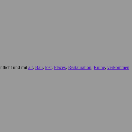
ntlicht und mit
alt
,
Bau
,
lost
,
Places
,
Restauration
,
Ruine
,
verkommen