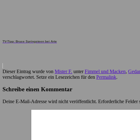
TV-Tipp: Bruce Springsteen bei Arte
Dieser Eintrag wurde von
Mister F.
unter
Fimmel und Macken
,
Gedan
verschlagwortet. Setze ein Lesezeichen für den
Permalink
.
Schreibe einen Kommentar
Deine E-Mail-Adresse wird nicht veröffentlicht.
Erforderliche Felder 