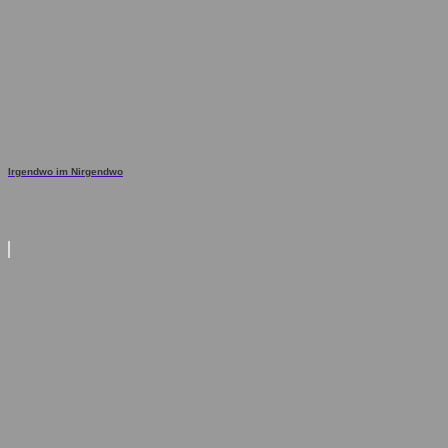
Irgendwo im Nirgendwo