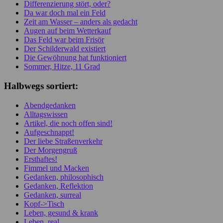
Differenzierung stört, oder?
Da war doch mal ein Feld
Zeit am Wasser – anders als gedacht
Augen auf beim Wetterkauf
Das Feld war beim Frisör
Der Schilderwald existiert
Die Gewöhnung hat funktioniert
Sommer, Hitze, 11 Grad
Halbwegs sortiert:
Abendgedanken
Alltagswissen
Artikel, die noch offen sind!
Aufgeschnappt!
Der liebe Straßenverkehr
Der Morgengruß
Ersthaftes!
Fimmel und Macken
Gedanken, philosophisch
Gedanken, Reflektion
Gedanken, surreal
Kopf->Tisch
Leben, gesund & krank
Leben, real