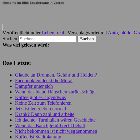
Momente im Bild: Spaziergang in Voerde
Veröffentlicht unter
Leben, real
|
Verschlagwortet mit
Auto
,
blöde
,
Gr
Suchen
Was viel gelesen wird:
Das Letzte:
Glaube an Drohnen, Gefahr und Helden?
Facebook entdeckt die Moral
Dampfer unter sich
Wenn das blaue Häuschen zurückschlägt
Kaffee gibt es. Irgendwie.
Keine Zeit zum Telefonieren
Jetzt ist teuer eben normal
Krank? Dann zahl und arbeite
Ich dachte, Turnhallen wären Geschichte
Wenn das Bauchgefühl recht behält
Nicht bekommen ist nicht weggenommen
Kaffee ist Stadtplanung