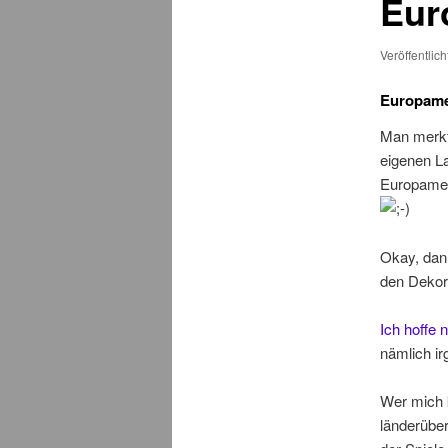
Eur
Veröffentlic
Europamei
Man merkt
eigenen La
Europameis
Okay, dan
den Dekor
Ich hoffe 
nämlich i
Wer mich k
länderüber