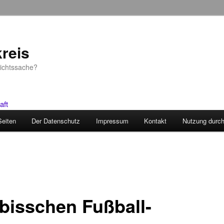
reis
sichtssache?
Seiten
Der Datenschutz
Impressum
Kontakt
Nutzung durc
 bisschen Fußball-