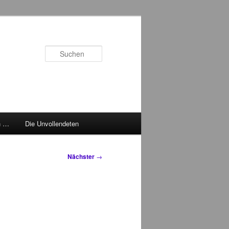
Suchen
h …
Die Unvollendeten
Nächster
→