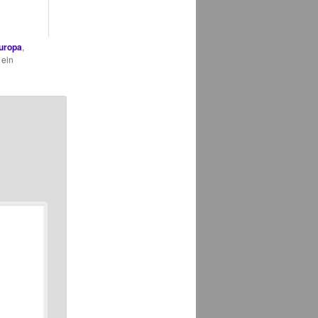
uropa
,
 ein