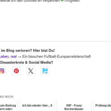
 werde ich den Großteil eh verpennen
 im Blog verloren? Hier bist Du!
Leben, real
→
Ein bisschen Fußball-Europameisterschaft
Desasterkreis & Social Media?
DAS NOCH:
zum Beitrag
Ich bin wieder hier... II
RIP - Franz
Prüfung üb
ern oder:
Beckenbauer