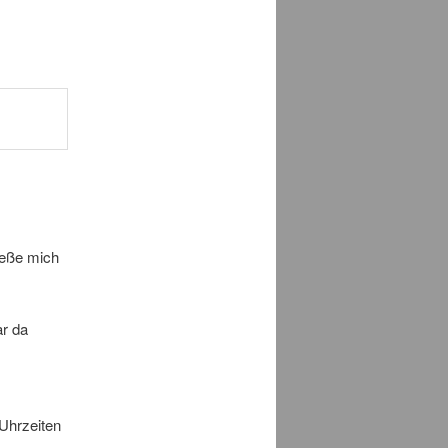
ieße mich
ar da
 Uhrzeiten