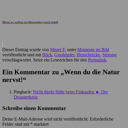
Wenn er selbst im November noch hüpft
Dieser Eintrag wurde von
Mister F.
unter
Momente im Bild
veröffentlicht und mit
Blick
,
Grashüpfer
,
Heuschrecke
,
Störung
verschlagwortet. Setze ein Lesezeichen für den
Permalink
.
Ein Kommentar zu „
Wenn du die Natur
nervst!
“
Pingback:
Nicht direkt Hilfe beim Einkaufen ► Der
Desasterkreis
Schreibe einen Kommentar
Deine E-Mail-Adresse wird nicht veröffentlicht.
Erforderliche
Felder sind mit
*
markiert