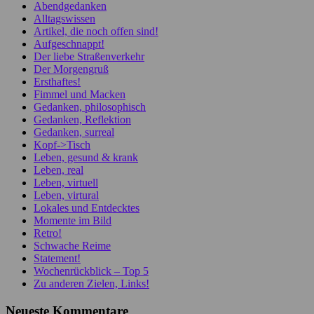
Abendgedanken
Alltagswissen
Artikel, die noch offen sind!
Aufgeschnappt!
Der liebe Straßenverkehr
Der Morgengruß
Ersthaftes!
Fimmel und Macken
Gedanken, philosophisch
Gedanken, Reflektion
Gedanken, surreal
Kopf->Tisch
Leben, gesund & krank
Leben, real
Leben, virtuell
Leben, virtural
Lokales und Entdecktes
Momente im Bild
Retro!
Schwache Reime
Statement!
Wochenrückblick – Top 5
Zu anderen Zielen, Links!
Neueste Kommentare