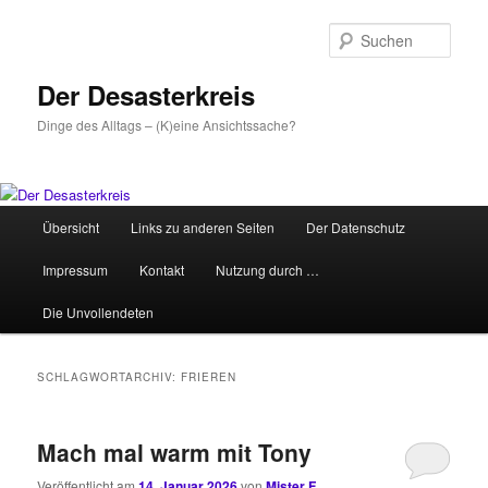
Zum
Zum
primären
sekundären
Such
Inhalt
Inhalt
springen
springen
Der Desasterkreis
Dinge des Alltags – (K)eine Ansichtssache?
Hauptmenü
Übersicht
Links zu anderen Seiten
Der Datenschutz
Impressum
Kontakt
Nutzung durch …
Die Unvollendeten
SCHLAGWORTARCHIV:
FRIEREN
Mach mal warm mit Tony
Veröffentlicht am
14. Januar 2026
von
Mister F.