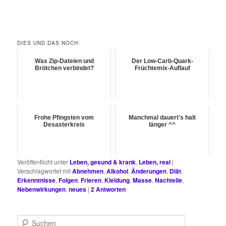
DIES UND DAS NOCH:
Was Zip-Dateien und
Der Low-Carb-Quark-
Brötchen verbindet?
Früchtemix-Auflauf
Frohe Pfingsten vom
Manchmal dauert's halt
Desasterkreis
länger ^^
Veröffentlicht unter
Leben, gesund & krank
,
Leben, real
|
Verschlagwortet mit
Abnehmen
,
Alkohol
,
Änderungen
,
Diät
,
Erkenntnisse
,
Folgen
,
Frieren
,
Kleidung
,
Masse
,
Nachteile
,
Nebenwirkungen
,
neues
|
2
Antworten
S