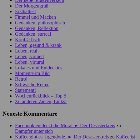
Der liebe Straßenverkehr
Der Morgengruß
Ersthaftes!
Fimmel und Macken
Gedanken, philosophisch
Gedanken, Reflektion
Gedanken, surreal
Kopf->Tisch
Leben, gesund & krank
Leben, real
Leben, virtuell
Leben, virtural
Lokales und Entdecktes
Momente im Bild
Retro!
Schwache Reime
Statement!
Wochenrückblick – Top 5
Zu anderen Zielen, Links!
Neueste Kommentare
Facebook entdeckt die Moral ► Der Desasterkreis
zu
Dampfer unter sich
Kaffee gibt es. Irgendwie. ► Der Desasterkreis
zu
Kaffee ist