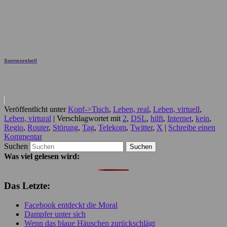
Sonnenrebell
Veröffentlicht unter
Kopf->Tisch
,
Leben, real
,
Leben, virtuell
,
Leben, virtural
|
Verschlagwortet mit
2
,
DSL
,
hilft
,
Internet
,
kein
,
Regio
,
Router
,
Störung
,
Tag
,
Telekom
,
Twitter
,
X
|
Schreibe einen
Kommentar
Suchen
Was viel gelesen wird:
Das Letzte:
Facebook entdeckt die Moral
Dampfer unter sich
Wenn das blaue Häuschen zurückschlägt