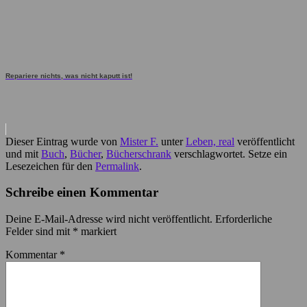
Repariere nichts, was nicht kaputt ist!
Dieser Eintrag wurde von
Mister F.
unter
Leben, real
veröffentlicht
und mit
Buch
,
Bücher
,
Bücherschrank
verschlagwortet. Setze ein
Lesezeichen für den
Permalink
.
Schreibe einen Kommentar
Deine E-Mail-Adresse wird nicht veröffentlicht.
Erforderliche
Felder sind mit
*
markiert
Kommentar
*