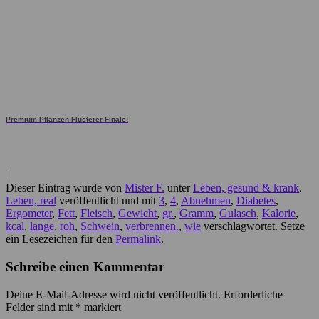
Premium-Pflanzen-Flüsterer-Finale!
Dieser Eintrag wurde von
Mister F.
unter
Leben, gesund & krank
,
Leben, real
veröffentlicht und mit
3
,
4
,
Abnehmen
,
Diabetes
,
Ergometer
,
Fett
,
Fleisch
,
Gewicht
,
gr.
,
Gramm
,
Gulasch
,
Kalorie
,
kcal
,
lange
,
roh
,
Schwein
,
verbrennen.
,
wie
verschlagwortet. Setze
ein Lesezeichen für den
Permalink
.
Schreibe einen Kommentar
Deine E-Mail-Adresse wird nicht veröffentlicht.
Erforderliche
Felder sind mit
*
markiert