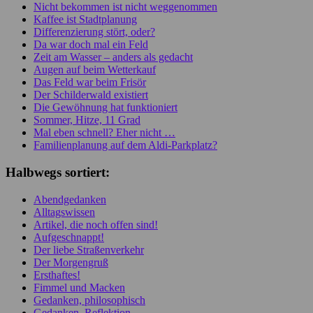
Nicht bekommen ist nicht weggenommen
Kaffee ist Stadtplanung
Differenzierung stört, oder?
Da war doch mal ein Feld
Zeit am Wasser – anders als gedacht
Augen auf beim Wetterkauf
Das Feld war beim Frisör
Der Schilderwald existiert
Die Gewöhnung hat funktioniert
Sommer, Hitze, 11 Grad
Mal eben schnell? Eher nicht …
Familienplanung auf dem Aldi-Parkplatz?
Halbwegs sortiert:
Abendgedanken
Alltagswissen
Artikel, die noch offen sind!
Aufgeschnappt!
Der liebe Straßenverkehr
Der Morgengruß
Ersthaftes!
Fimmel und Macken
Gedanken, philosophisch
Gedanken, Reflektion