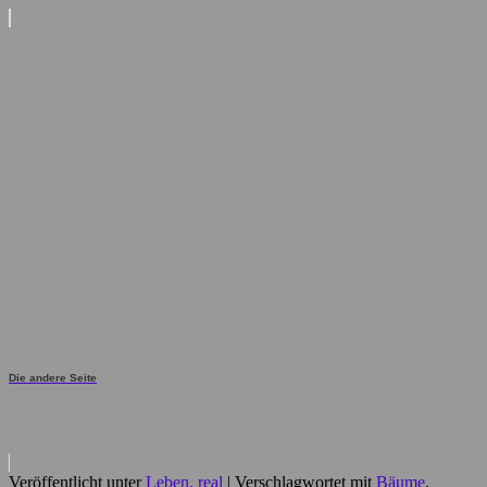
Die andere Seite
Veröffentlicht unter
Leben, real
|
Verschlagwortet mit
Bäume
,