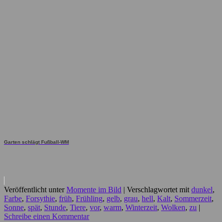
Garten schlägt Fußball-WM
Veröffentlicht unter
Momente im Bild
|
Verschlagwortet mit
dunkel
,
Farbe
,
Forsythie
,
früh
,
Frühling
,
gelb
,
grau
,
hell
,
Kalt
,
Sommerzeit
,
Sonne
,
spät
,
Stunde
,
Tiere
,
vor
,
warm
,
Winterzeit
,
Wolken
,
zu
|
Schreibe einen Kommentar