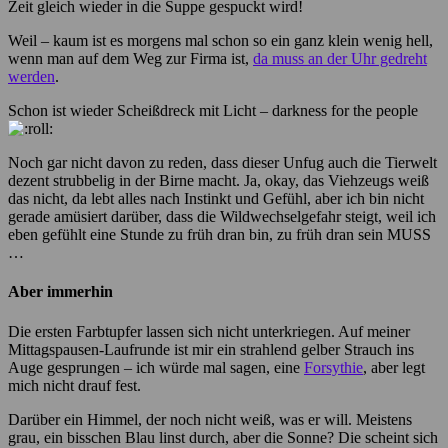
Zeit gleich wieder in die Suppe gespuckt wird!
Weil – kaum ist es morgens mal schon so ein ganz klein wenig hell,
wenn man auf dem Weg zur Firma ist,
da muss an der Uhr gedreht
werden
.
Schon ist wieder Scheißdreck mit Licht – darkness for the people
Noch gar nicht davon zu reden, dass dieser Unfug auch die Tierwelt
dezent strubbelig in der Birne macht. Ja, okay, das Viehzeugs weiß
das nicht, da lebt alles nach Instinkt und Gefühl, aber ich bin nicht
gerade amüsiert darüber, dass die Wildwechselgefahr steigt, weil ich
eben gefühlt eine Stunde zu früh dran bin, zu früh dran sein MUSS
…
Aber immerhin
Die ersten Farbtupfer lassen sich nicht unterkriegen. Auf meiner
Mittagspausen-Laufrunde ist mir ein strahlend gelber Strauch ins
Auge gesprungen – ich würde mal sagen, eine
Forsythie
, aber legt
mich nicht drauf fest.
Darüber ein Himmel, der noch nicht weiß, was er will. Meistens
grau, ein bisschen Blau linst durch, aber die Sonne? Die scheint sich