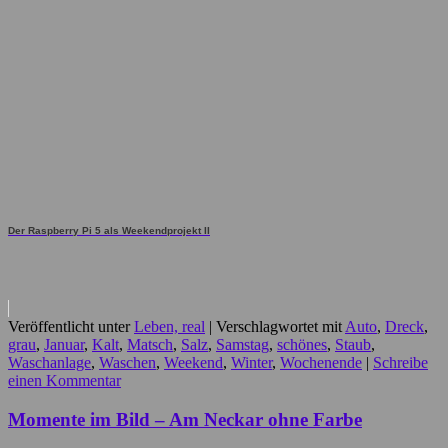
Der Raspberry Pi 5 als Weekendprojekt II
Veröffentlicht unter
Leben, real
|
Verschlagwortet mit
Auto
,
Dreck
,
grau
,
Januar
,
Kalt
,
Matsch
,
Salz
,
Samstag
,
schönes
,
Staub
,
Waschanlage
,
Waschen
,
Weekend
,
Winter
,
Wochenende
|
Schreibe
einen Kommentar
Momente im Bild – Am Neckar ohne Farbe