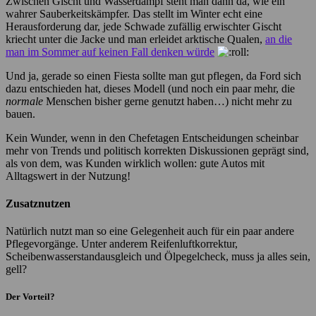
Zwischen Gischt und Wasserdampf steht man dann da, wie ein
wahrer Sauberkeitskämpfer. Das stellt im Winter echt eine
Herausforderung dar, jede Schwade zufällig erwischter Gischt
kriecht unter die Jacke und man erleidet arktische Qualen,
an die
man im Sommer auf keinen Fall denken würde
Und ja, gerade so einen Fiesta sollte man gut pflegen, da Ford sich
dazu entschieden hat, dieses Modell (und noch ein paar mehr, die
normale
Menschen bisher gerne genutzt haben…) nicht mehr zu
bauen.
Kein Wunder, wenn in den Chefetagen Entscheidungen scheinbar
mehr von Trends und politisch korrekten Diskussionen geprägt sind,
als von dem, was Kunden wirklich wollen: gute Autos mit
Alltagswert in der Nutzung!
Zusatznutzen
Natürlich nutzt man so eine Gelegenheit auch für ein paar andere
Pflegevorgänge. Unter anderem Reifenluftkorrektur,
Scheibenwasserstandausgleich und Ölpegelcheck, muss ja alles sein,
gell?
Der Vorteil?