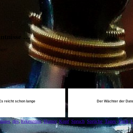
ntnisse …
men!
Es reicht schon lange
Der Wächter der Dat
stages
,
des
,
Erkenntnis
,
Humor
,
Kopf
,
Spruch
,
Sprüche
,
Tages
,
Tisch
,
U