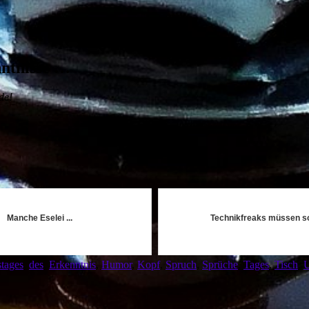
ntnisse …
de!
Manche Eselei ...
Technikfreaks müssen so
stages
,
des
,
Erkenntnis
,
Humor
,
Kopf
,
Spruch
,
Sprüche
,
Tages
,
Tisch
,
U