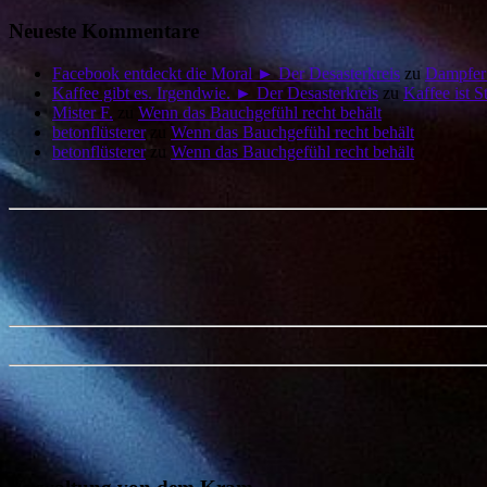
Neueste Kommentare
Facebook entdeckt die Moral ► Der Desasterkreis
zu
Dampfer 
Kaffee gibt es. Irgendwie. ► Der Desasterkreis
zu
Kaffee ist 
Mister F.
zu
Wenn das Bauchgefühl recht behält
betonflüsterer
zu
Wenn das Bauchgefühl recht behält
betonflüsterer
zu
Wenn das Bauchgefühl recht behält