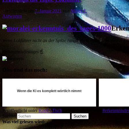
Veröffentlicht am
7. Januar 2021
von
Mister F.
Antworten
Erken
Wenn Lokführer nicht an der Spitze rangieren können, sind sie am En
#erkenntnisdestages
☝️
Dies und das noch:
Wenn die KI es komplett wörtlich nimmt
Veröffentlicht unter
Kopf->Tisch
|
Verschlagwortet mit
#erkenntnisde
Suchen
Was viel gelesen wird: