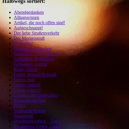
Halbwegs sortiert:
Abendgedanken
Alltagswissen
Artikel, die noch offen sind!
Aufgeschnappt!
Der liebe Straßenverkehr
Der Morgengruß
Ersthaftes!
Fimmel und Macken
Gedanken, philosophisch
Gedanken, Reflektion
Gedanken, surreal
Kopf->Tisch
Leben, gesund & krank
Leben, real
Leben, virtuell
Leben, virtural
Lokales und Entdecktes
Momente im Bild
Retro!
Schwache Reime
Statement!
Wochenrückblick – Top 5
Zu anderen Zielen, Links!