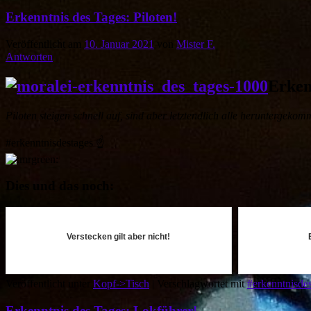
Erkenntnis des Tages: Piloten!
Veröffentlicht am
10. Januar 2021
von
Mister F.
Antworten
Erken
Piloten steigen schnell auf, sind aber letztendlich alle heruntergekom
#erkenntnisdestages
☝️
Dies und das noch:
Verstecken gilt aber nicht!
Veröffentlicht unter
Kopf->Tisch
|
Verschlagwortet mit
#erkenntnisde
Erkenntnis des Tages: Lokführer!