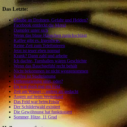
Das Letzte:
Glaube an Drohnen, Gefahr und Helden?
Facebook entdeckt die Moral
Dampfer unter sich
Wenn das blaue Häuschen zurückschlägt
Kaffee gibt es. Irgendwie.
Keine Zeit zum Telefonieren
Jetzt ist teuer eben normal
Krank? Dann zahl und arbeite
Ich dachte, Turnhallen wären Geschichte
Wenn das Bauchgefühl recht behält
Nicht bekommen ist nicht weggenommen
Kaffee ist Stadtplanung
Differenzierung stört, oder?
Da war doch mal ein Feld
Zeit am Wasser – anders als gedacht
Augen auf beim Wetterkauf
Das Feld war beim Frisör
Der Schilderwald existiert
Die Gewöhnung hat funktioniert
Sommer, Hitze, 11 Grad