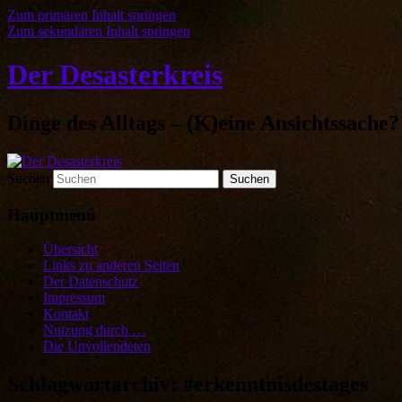
Zum primären Inhalt springen
Zum sekundären Inhalt springen
Der Desasterkreis
Dinge des Alltags – (K)eine Ansichtssache?
Suchen
Hauptmenü
Übersicht
Links zu anderen Seiten
Der Datenschutz
Impressum
Kontakt
Nutzung durch …
Die Unvollendeten
Schlagwortarchiv:
#erkenntnisdestages