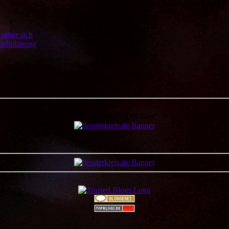
unter sich
Stadtplanung
QR-Code zum RSS Feed