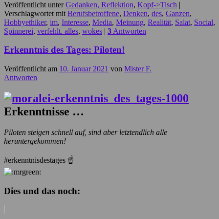
Veröffentlicht unter
Gedanken, Reflektion
,
Kopf->Tisch
|
Verschlagwortet mit
Berufsbetroffene
,
Denken
,
des
,
Ganzen
,
Hobbyethiker
,
im
,
Interesse
,
Media
,
Meinung
,
Realität
,
Salat
,
Social
,
Spinnerei
,
verfehlt. alles
,
wokes
|
3
Antworten
Erkenntnis des Tages: Piloten!
Veröffentlicht am
10. Januar 2021
von
Mister F.
Antworten
Erkenntnisse …
Piloten steigen schnell auf, sind aber letztendlich alle
heruntergekommen!
#erkenntnisdestages
☝️
Dies und das noch: