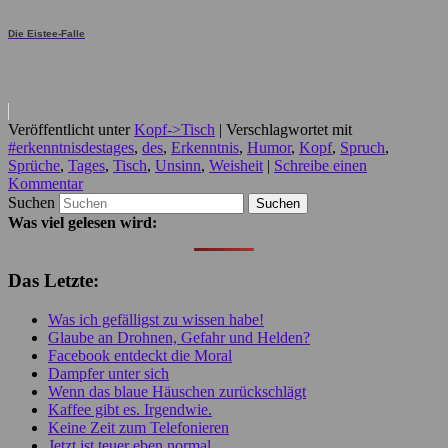
Die Eistee-Falle
Veröffentlicht unter
Kopf->Tisch
|
Verschlagwortet mit
#erkenntnisdestages
,
des
,
Erkenntnis
,
Humor
,
Kopf
,
Spruch
,
Sprüche
,
Tages
,
Tisch
,
Unsinn
,
Weisheit
|
Schreibe einen
Kommentar
Suchen
Was viel gelesen wird:
Das Letzte:
Was ich gefälligst zu wissen habe!
Glaube an Drohnen, Gefahr und Helden?
Facebook entdeckt die Moral
Dampfer unter sich
Wenn das blaue Häuschen zurückschlägt
Kaffee gibt es. Irgendwie.
Keine Zeit zum Telefonieren
Jetzt ist teuer eben normal