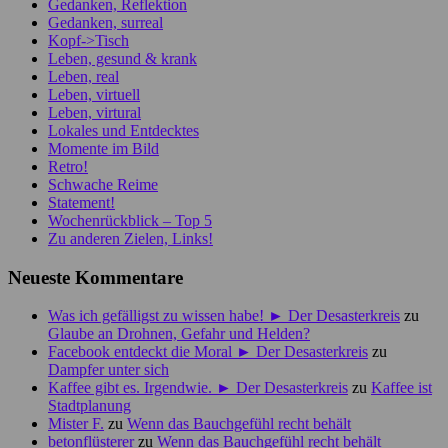
Gedanken, Reflektion
Gedanken, surreal
Kopf->Tisch
Leben, gesund & krank
Leben, real
Leben, virtuell
Leben, virtural
Lokales und Entdecktes
Momente im Bild
Retro!
Schwache Reime
Statement!
Wochenrückblick – Top 5
Zu anderen Zielen, Links!
Neueste Kommentare
Was ich gefälligst zu wissen habe! ► Der Desasterkreis
zu
Glaube an Drohnen, Gefahr und Helden?
Facebook entdeckt die Moral ► Der Desasterkreis
zu
Dampfer unter sich
Kaffee gibt es. Irgendwie. ► Der Desasterkreis
zu
Kaffee ist
Stadtplanung
Mister F.
zu
Wenn das Bauchgefühl recht behält
betonflüsterer
zu
Wenn das Bauchgefühl recht behält