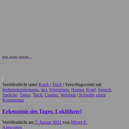
Ach, armer Yorick! ...
Veröffentlicht unter
Kopf->Tisch
|
Verschlagwortet mit
#erkenntnisdestages
,
des
,
Erkenntnis
,
Humor
,
Kopf
,
Spruch
,
Sprüche
,
Tages
,
Tisch
,
Unsinn
,
Weisheit
|
Schreibe einen
Kommentar
Erkenntnis des Tages: Lokführer!
Veröffentlicht am
7. Januar 2021
von
Mister F.
Antworten