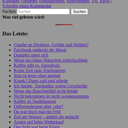
Klassiker
,
Oldtimer
,
Parkplatzfund
,
Retrofimmel
,
V6
,
XR4i
|
Schreibe einen Kommentar
Suchen
Was viel gelesen wird:
Das Letzte:
Glaube an Drohnen, Gefahr und Helden?
Facebook entdeckt die Moral
Dampfer unter sich
Wenn das blaue Häuschen zurückschlägt
Kaffee gibt es. Irgendwie.
Keine Zeit zum Telefonieren
Jetzt ist teuer eben normal
Krank? Dann zahl und arbeite
Ich dachte, Turnhallen wären Geschichte
Wenn das Bauchgefühl recht behält
Nicht bekommen ist nicht weggenommen
Kaffee ist Stadtplanung
Differenzierung stört, oder?
Da war doch mal ein Feld
Zeit am Wasser – anders als gedacht
Augen auf beim Wetterkauf
Das Feld war beim Frisör