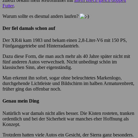
zuletzt bekam mein Retrofimmel mit
altem Blech gleich doppelt
Futter
.
Warum sollte es diesmal anders laufen?
Der fiel damals schon auf
Der XR4i kam 1983 und bekam einen 2,8-Liter-V6 mit 150 PS,
Fünfganggetriebe und Hinterradantrieb.
Dazu diese Form, die man auch mehr als 40 Jahre später nicht mit
fünf anderen Autos verwechselt. Nicht unbedingt schön im
klassischen Sinn, aber eigenständig.
Man erkennt ihn sofort, sogar ohne beleuchtetes Markenlogo,
durchgehende Lichtleiste und Bildschirm im halben Armaturenbrett,
früher ging das offenbar noch.
Genau mein Ding
Natürlich war damals nicht alles besser. Die Kisten rosteten, tranken
ordentlich und bei der Sicherheit war manches eher Hoffnung als
Konzept.
Trotzdem hatten viele Autos ein Gesicht, der Sierra ganz besonders.