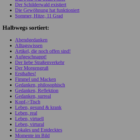
Der Schilderwald existiert
Die Gewöhnung hat funktioniert
Sommer, Hitze, 11 Grad
Halbwegs sortiert:
Abendgedanken
Alltagswissen
Artikel, die noch offen sind!
Aufgeschnappt!
Der liebe Straßenverkehr
Der Morgengruß
Ersthaftes!
Fimmel und Macken
Gedanken, philosophisch
Gedanken, Reflektion
Gedanken, surreal
Kopf->Tisch
Leben, gesund & krank
Leben, real
Leben, virtuell
Leben, virtural
Lokales und Entdecktes
Momente im Bild