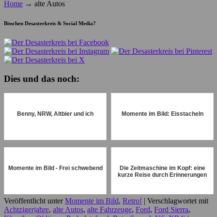
Home
→
alte Autos
Bisschen Desasterkreis & Social Media?
Dies und das noch:
Benny, NRW, Altbier und ich
Momente im Bild: Eisstacheln
Momente im Bild - Frei schwebend
Die Zeitmaschine im Kopf: eine
kurze Reise durch Erinnerungen
Veröffentlicht unter
Momente im Bild
,
Retro!
|
Verschlagwortet mit
Achtzigerjahre
,
alte Autos
,
alte Fahrzeuge
,
Ford
,
Ford Sierra
,