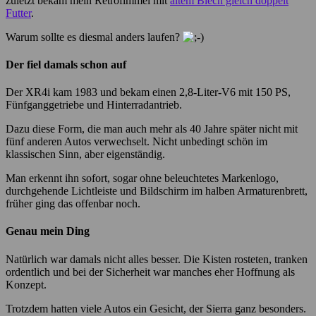
zuletzt bekam mein Retrofimmel mit
altem Blech gleich doppelt
Futter
.
Warum sollte es diesmal anders laufen?
Der fiel damals schon auf
Der XR4i kam 1983 und bekam einen 2,8-Liter-V6 mit 150 PS,
Fünfganggetriebe und Hinterradantrieb.
Dazu diese Form, die man auch mehr als 40 Jahre später nicht mit
fünf anderen Autos verwechselt. Nicht unbedingt schön im
klassischen Sinn, aber eigenständig.
Man erkennt ihn sofort, sogar ohne beleuchtetes Markenlogo,
durchgehende Lichtleiste und Bildschirm im halben Armaturenbrett,
früher ging das offenbar noch.
Genau mein Ding
Natürlich war damals nicht alles besser. Die Kisten rosteten, tranken
ordentlich und bei der Sicherheit war manches eher Hoffnung als
Konzept.
Trotzdem hatten viele Autos ein Gesicht, der Sierra ganz besonders.