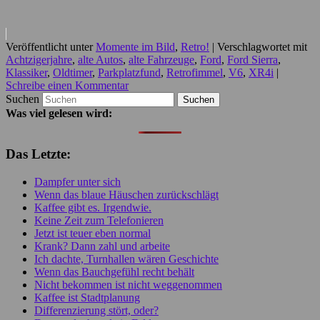
Veröffentlicht unter
Momente im Bild
,
Retro!
|
Verschlagwortet mit
Achtzigerjahre
,
alte Autos
,
alte Fahrzeuge
,
Ford
,
Ford Sierra
,
Klassiker
,
Oldtimer
,
Parkplatzfund
,
Retrofimmel
,
V6
,
XR4i
|
Schreibe einen Kommentar
Suchen
Was viel gelesen wird:
Das Letzte:
Dampfer unter sich
Wenn das blaue Häuschen zurückschlägt
Kaffee gibt es. Irgendwie.
Keine Zeit zum Telefonieren
Jetzt ist teuer eben normal
Krank? Dann zahl und arbeite
Ich dachte, Turnhallen wären Geschichte
Wenn das Bauchgefühl recht behält
Nicht bekommen ist nicht weggenommen
Kaffee ist Stadtplanung
Differenzierung stört, oder?