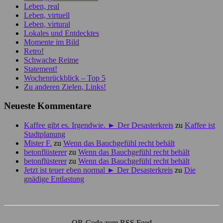
Leben, real
Leben, virtuell
Leben, virtural
Lokales und Entdecktes
Momente im Bild
Retro!
Schwache Reime
Statement!
Wochenrückblick – Top 5
Zu anderen Zielen, Links!
Neueste Kommentare
Kaffee gibt es. Irgendwie. ► Der Desasterkreis
zu
Kaffee ist
Stadtplanung
Mister F.
zu
Wenn das Bauchgefühl recht behält
betonflüsterer
zu
Wenn das Bauchgefühl recht behält
betonflüsterer
zu
Wenn das Bauchgefühl recht behält
Jetzt ist teuer eben normal ► Der Desasterkreis
zu
Die
gnädige Entlastung
QR-Code zum RSS Feed