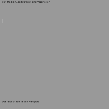
Von Medizin, Zeitpunkten und Vorurteilen
Der "Boss" ruft in den Ruhrpott