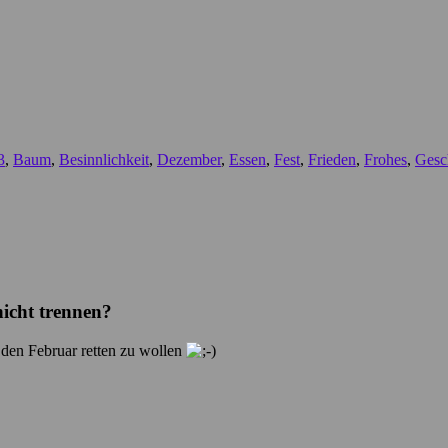
3
,
Baum
,
Besinnlichkeit
,
Dezember
,
Essen
,
Fest
,
Frieden
,
Frohes
,
Gesc
icht trennen?
 den Februar retten zu wollen