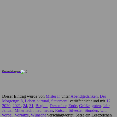
Guten Morgen
Dieser Eintrag wurde von
Mister F.
unter
Abendgedanken
,
Der
Morgengruß
,
Leben, virtural
,
Statement!
veröffentlicht und mit
12
,
2020
,
2021
,
24
,
31
,
Beginn
,
Dezember
,
Ende
,
Grüße
,
guten
,
Jahr
,
Januar
,
Mitternacht
,
neu
,
neues
,
Rutsch
,
Silvester
,
Stunden
,
Uhr
,
vorbei
,
Vorsätze
,
Wünsche
verschlagwortet. Setze ein Lesezeichen