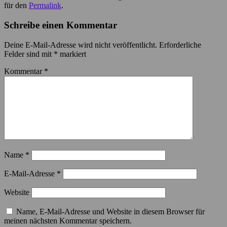
für den
Permalink
.
Schreibe einen Kommentar
Deine E-Mail-Adresse wird nicht veröffentlicht.
Erforderliche
Felder sind mit
*
markiert
Kommentar
*
Name
*
E-Mail-Adresse
*
Website
Name, E-Mail-Adresse und Website in diesem Browser für
meinen nächsten Kommentar speichern.