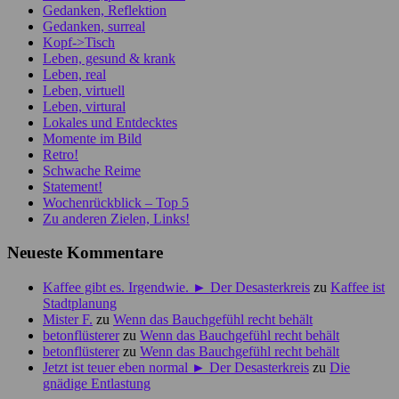
Gedanken, Reflektion
Gedanken, surreal
Kopf->Tisch
Leben, gesund & krank
Leben, real
Leben, virtuell
Leben, virtural
Lokales und Entdecktes
Momente im Bild
Retro!
Schwache Reime
Statement!
Wochenrückblick – Top 5
Zu anderen Zielen, Links!
Neueste Kommentare
Kaffee gibt es. Irgendwie. ► Der Desasterkreis
zu
Kaffee ist
Stadtplanung
Mister F.
zu
Wenn das Bauchgefühl recht behält
betonflüsterer
zu
Wenn das Bauchgefühl recht behält
betonflüsterer
zu
Wenn das Bauchgefühl recht behält
Jetzt ist teuer eben normal ► Der Desasterkreis
zu
Die
gnädige Entlastung