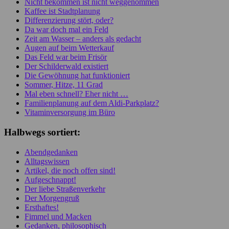
Nicht bekommen ist nicht weggenommen
Kaffee ist Stadtplanung
Differenzierung stört, oder?
Da war doch mal ein Feld
Zeit am Wasser – anders als gedacht
Augen auf beim Wetterkauf
Das Feld war beim Frisör
Der Schilderwald existiert
Die Gewöhnung hat funktioniert
Sommer, Hitze, 11 Grad
Mal eben schnell? Eher nicht …
Familienplanung auf dem Aldi-Parkplatz?
Vitaminversorgung im Büro
Halbwegs sortiert:
Abendgedanken
Alltagswissen
Artikel, die noch offen sind!
Aufgeschnappt!
Der liebe Straßenverkehr
Der Morgengruß
Ersthaftes!
Fimmel und Macken
Gedanken, philosophisch