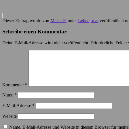
Dieser Eintrag wurde von
Mister F.
unter
Leben, real
veröffentlicht u
Schreibe einen Kommentar
Deine E-Mail-Adresse wird nicht veröffentlicht.
Erforderliche Felder 
Kommentar
*
Name
*
E-Mail-Adresse
*
Website
Name, E-Mail-Adresse und Website in diesem Browser für meine