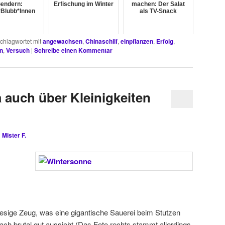
endern:
Erfischung im Winter
machen: Der Salat
Blubb*Innen
als TV-Snack
chlagwortet mit
angewachsen
,
Chinaschilf
,
einpflanzen
,
Erfolg
,
n
,
Versuch
|
Schreibe einen Kommentar
a auch über Kleinigkeiten
n
Mister F.
esige Zeug, was eine gigantische Sauerei beim Stutzen
ch brutal gut aussieht (Das Foto rechts stammt allerdings