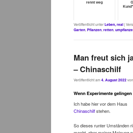
rennt weg
G
Kund*
Veröffentlicht unter
Leben, real
|
Vers
Garten
,
Pflanzen
,
retten
,
umpflanze
Man freut sich j
– Chinaschilf
Veröffentlicht am
4. August 2022
vo
Wenn Experimente gelingen
Ich habe hier vor dem Haus
Chinaschilf
stehen.
So dieses runter Umständen ri
macht, aber meiner Meinung na