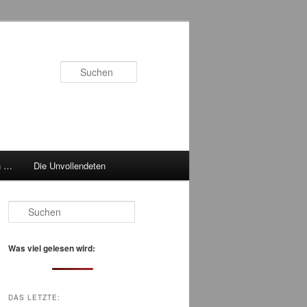
Suchen
h …
Die Unvollendeten
S
u
c
h
Was viel gelesen wird:
e
n
DAS LETZTE: