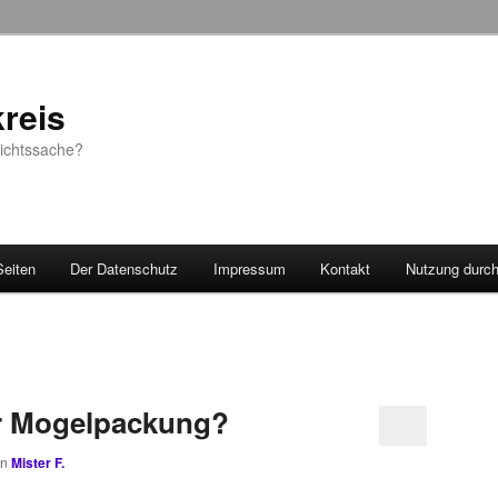
reis
sichtssache?
Seiten
Der Datenschutz
Impressum
Kontakt
Nutzung durc
er Mogelpackung?
on
Mister F.