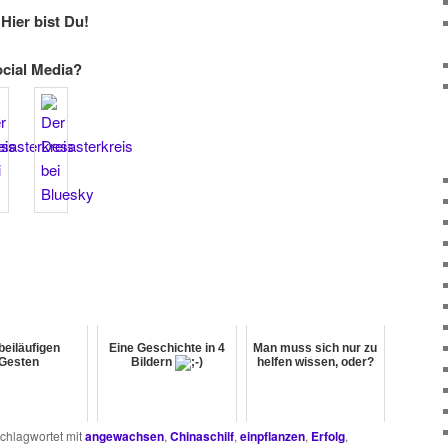
Hier bist Du!
ocial Media?
beiläufigen
Eine Geschichte in 4
Man muss sich nur zu
Gesten
Bildern
helfen wissen, oder?
chlagwortet mit
angewachsen
,
Chinaschilf
,
einpflanzen
,
Erfolg
,