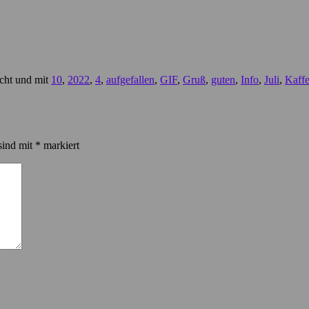
icht und mit
10
,
2022
,
4
,
aufgefallen
,
GIF
,
Gruß
,
guten
,
Info
,
Juli
,
Kaff
sind mit
*
markiert