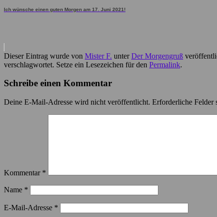
Ich wünsche einen guten Morgen am 17. Juni 2021!
Dieser Eintrag wurde von
Mister F.
unter
Der Morgengruß
veröffentl
verschlagwortet. Setze ein Lesezeichen für den
Permalink
.
Schreibe einen Kommentar
Deine E-Mail-Adresse wird nicht veröffentlicht.
Erforderliche Felder 
Kommentar
*
Name
*
E-Mail-Adresse
*