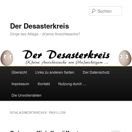
Zum
Zum
primären
sekundären
Such
Inhalt
Inhalt
springen
springen
Der Desasterkreis
Dinge des Alltags – (K)eine Ansichtssache?
Hauptmenü
Übersicht
Links zu anderen Seiten
Der Datenschutz
Impressum
Kontakt
Nutzung durch …
Die Unvollendeten
SCHLAGWORTARCHIV:
PAVILLON