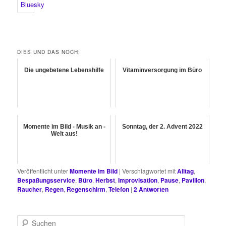
DIES UND DAS NOCH:
Die ungebetene Lebenshilfe
Vitaminversorgung im Büro
Momente im Bild - Musik an -
Sonntag, der 2. Advent 2022
Welt aus!
Veröffentlicht unter
Momente im Bild
|
Verschlagwortet mit
Alltag
,
Bespaßungsservice
,
Büro
,
Herbst
,
Improvisation
,
Pause
,
Pavillon
,
Raucher
,
Regen
,
Regenschirm
,
Telefon
|
2
Antworten
S