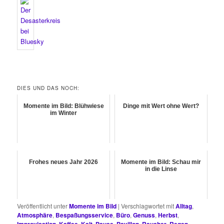
DIES UND DAS NOCH:
Momente im Bild: Blühwiese
Dinge mit Wert ohne Wert?
im Winter
Frohes neues Jahr 2026
Momente im Bild: Schau mir
in die Linse
Veröffentlicht unter
Momente im Bild
|
Verschlagwortet mit
Alltag
,
Atmosphäre
,
Bespaßungsservice
,
Büro
,
Genuss
,
Herbst
,
Improvisation
,
Kaffee
,
Kalt
,
Pause
,
Pavillon
,
Raucher
,
Regen
,