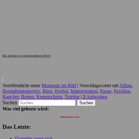
Du siehst es und wunderst Dich
Veröffentlicht unter
Momente im Bild
|
Verschlagwortet mit
Alltag
,
Bespaßungsservice
,
Büro
,
Herbst
,
Improvisation
,
Pause
,
Pavillon
,
Raucher
,
Regen
,
Regenschirm
,
Telefon
|
2
Antworten
Suchen
Was viel gelesen wird:
Das Letzte:
Dampfer unter sich