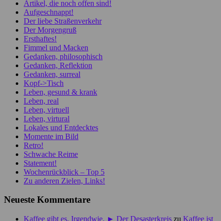
Artikel, die noch offen sind!
Aufgeschnappt!
Der liebe Straßenverkehr
Der Morgengruß
Ersthaftes!
Fimmel und Macken
Gedanken, philosophisch
Gedanken, Reflektion
Gedanken, surreal
Kopf->Tisch
Leben, gesund & krank
Leben, real
Leben, virtuell
Leben, virtural
Lokales und Entdecktes
Momente im Bild
Retro!
Schwache Reime
Statement!
Wochenrückblick – Top 5
Zu anderen Zielen, Links!
Neueste Kommentare
Kaffee gibt es. Irgendwie. ► Der Desasterkreis
zu
Kaffee ist