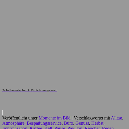
Scheibenwischer AUS nicht vergessen
Veröffentlicht unter
Momente im Bild
|
Verschlagwortet mit
Alltag
,
Atmosphäre
,
Bespaßungsservice
,
Büro
,
Genuss
,
Herbst
,
Improvisation
,
Kaffee
,
Kalt
,
Pause
,
Pavillon
,
Raucher
,
Regen
,