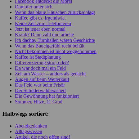
Facebook entdeckt die Moral
Dampfer unter sich
Wenn das blaue Häuschen zurückschlägt
Kaffee gibt es. Irgendwie.
Keine Zeit zum Telefonieren
Jetzt ist teuer eben normal
Krank? Dann zahl und arbeite
Ich dachte, Turnhallen wären Geschichte
Wenn das Bauchgefühl recht behält
Nicht bekommen ist nicht weggenommen
Kaffee ist Stadtplanung
Differenzierung stört, oder?
Da war doch mal ein Feld
Zeit am Wasser – anders als gedacht
Augen auf beim Wetterkauf
Das Feld war beim Frisör
Der Schilderwald existiert
Die Gewöhnung hat funktioniert
Sommer, Hitze, 11 Grad
Halbwegs sortiert:
Abendgedanken
Alltagswissen
Artikel, die noch offen sind!