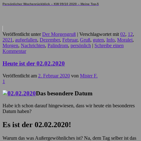
Persönlicher Wochenrückblick – KW 09/10 2020 – Meine Top-5
Veröffentlicht unter
Der Morgengruß
|
Verschlagwortet mit
02
,
12
,
2021
,
aufgefallen
,
Dezember
,
Februar
,
Gruß
,
guten
,
Info
,
Moralei
,
Morgen
,
Nachrichten
,
Palindrom
,
persönlich
|
Schreibe einen
Kommentar
Heute ist der 02.02.2020
Veröffentlicht am
2. Februar 2020
von
Mister F.
1
Das besondere Datum
Habe ich schon darauf hingewiesen, dass wir heute ein besonderes
Datum haben?
Es ist der 02.02.2020!
Warum das was Außergewöhnliches ist? Na, dem Tag selber ist das