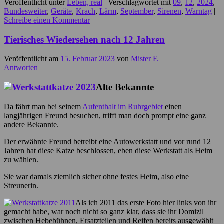
Veröffentlicht unter
Leben, real
|
Verschlagwortet mit
09
,
12
,
2024
,
Bundesweiter
,
Geräte
,
Krach
,
Lärm
,
September
,
Sirenen
,
Warntag
|
Schreibe einen Kommentar
Tierisches Wiedersehen nach 12 Jahren
Veröffentlicht am
15. Februar 2023
von
Mister F.
Antworten
Alte Bekannte
Da fährt man bei seinem
Aufenthalt im Ruhrgebiet
einen
langjährigen Freund besuchen, trifft man doch prompt eine ganz
andere Bekannte.
Der erwähnte Freund betreibt eine Autowerkstatt und vor rund 12
Jahren hat diese Katze beschlossen, eben diese Werkstatt als Heim
zu wählen.
Sie war damals ziemlich sicher ohne festes Heim, also eine
Streunerin.
Als ich 2011 das erste Foto hier links von ihr
gemacht habe, war noch nicht so ganz klar, dass sie ihr Domizil
zwischen Hebebühnen, Ersatzteilen und Reifen bereits ausgewählt