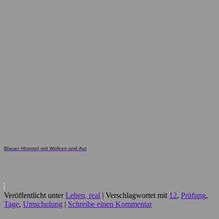
Blauer Himmel mit Wolken und Ast
Veröffentlicht unter
Leben, real
|
Verschlagwortet mit
12
,
Prüfung
,
Tage
,
Umschulung
|
Schreibe einen Kommentar