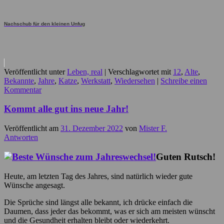
Nachschub für den kleinen Unfug
Veröffentlicht unter
Leben, real
|
Verschlagwortet mit
12
,
Alte
,
Bekannte
,
Jahre
,
Katze
,
Werkstatt
,
Wiedersehen
|
Schreibe einen
Kommentar
Kommt alle gut ins neue Jahr!
Veröffentlicht am
31. Dezember 2022
von
Mister F.
Antworten
Guten Rutsch!
Heute, am letzten Tag des Jahres, sind natürlich wieder gute
Wünsche angesagt.
Die Sprüche sind längst alle bekannt, ich drücke einfach die
Daumen, dass jeder das bekommt, was er sich am meisten wünscht
und die Gesundheit erhalten bleibt oder wiederkehrt.