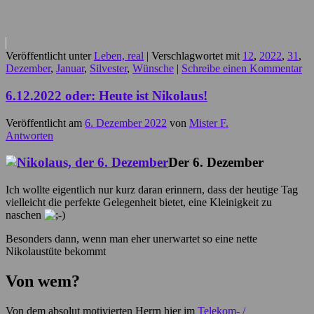
Veröffentlicht unter
Leben, real
|
Verschlagwortet mit
12
,
2022
,
31
,
Dezember
,
Januar
,
Silvester
,
Wünsche
|
Schreibe einen Kommentar
6.12.2022 oder: Heute ist Nikolaus!
Veröffentlicht am
6. Dezember 2022
von
Mister F.
Antworten
Der 6. Dezember
Ich wollte eigentlich nur kurz daran erinnern, dass der heutige Tag
vielleicht die perfekte Gelegenheit bietet, eine Kleinigkeit zu
naschen
Besonders dann, wenn man eher unerwartet so eine nette
Nikolaustüte bekommt
Von wem?
Von dem absolut motivierten Herrn hier im
Telekom- /