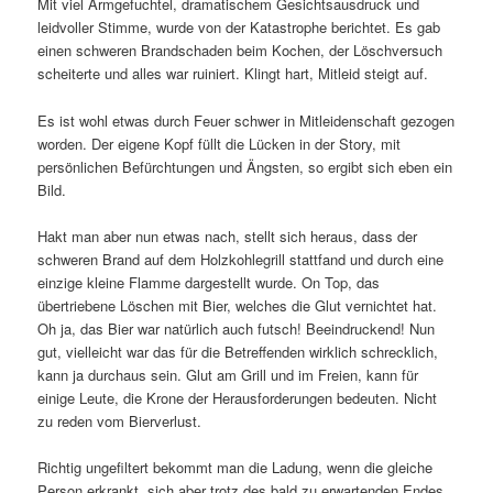
Mit viel Armgefuchtel, dramatischem Gesichtsausdruck und
leidvoller Stimme, wurde von der Katastrophe berichtet. Es gab
einen schweren Brandschaden beim Kochen, der Löschversuch
scheiterte und alles war ruiniert. Klingt hart, Mitleid steigt auf.
Es ist wohl etwas durch Feuer schwer in Mitleidenschaft gezogen
worden. Der eigene Kopf füllt die Lücken in der Story, mit
persönlichen Befürchtungen und Ängsten, so ergibt sich eben ein
Bild.
Hakt man aber nun etwas nach, stellt sich heraus, dass der
schweren Brand auf dem Holzkohlegrill stattfand und durch eine
einzige kleine Flamme dargestellt wurde. On Top, das
übertriebene Löschen mit Bier, welches die Glut vernichtet hat.
Oh ja, das Bier war natürlich auch futsch! Beeindruckend! Nun
gut, vielleicht war das für die Betreffenden wirklich schrecklich,
kann ja durchaus sein. Glut am Grill und im Freien, kann für
einige Leute, die Krone der Herausforderungen bedeuten. Nicht
zu reden vom Bierverlust.
Richtig ungefiltert bekommt man die Ladung, wenn die gleiche
Person erkrankt, sich aber trotz des bald zu erwartenden Endes