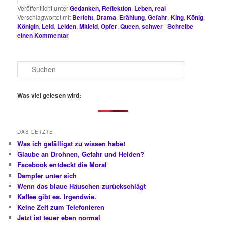
Veröffentlicht unter
Gedanken, Reflektion
,
Leben, real
|
Verschlagwortet mit
Bericht
,
Drama
,
Erählung
,
Gefahr
,
King
,
König
,
Königin
,
Leid
,
Leiden
,
Mitleid
,
Opfer
,
Queen
,
schwer
|
Schreibe
einen Kommentar
S
u
c
h
Was viel gelesen wird:
e
n
DAS LETZTE:
Was ich gefälligst zu wissen habe!
Glaube an Drohnen, Gefahr und Helden?
Facebook entdeckt die Moral
Dampfer unter sich
Wenn das blaue Häuschen zurückschlägt
Kaffee gibt es. Irgendwie.
Keine Zeit zum Telefonieren
Jetzt ist teuer eben normal