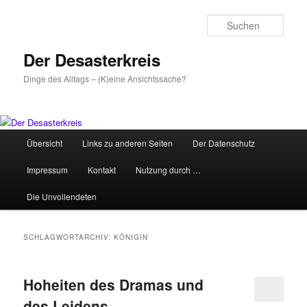
Zum
Zum
primären
sekundären
Such
Inhalt
Inhalt
springen
springen
Der Desasterkreis
Dinge des Alltags – (K)eine Ansichtssache?
Hauptmenü
Übersicht
Links zu anderen Seiten
Der Datenschutz
Impressum
Kontakt
Nutzung durch …
Die Unvollendeten
SCHLAGWORTARCHIV:
KÖNIGIN
Hoheiten des Dramas und
des Leidens