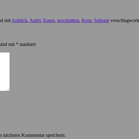
nd mit
Anblick
,
Apfel
,
Essen
,
geschnitten
,
Kern
,
Seltsam
verschlagworte
sind mit
*
markiert
n nächsten Kommentar speichern.