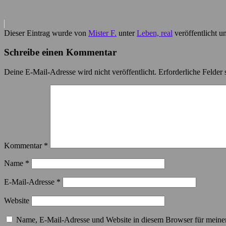
Dieser Eintrag wurde von
Mister F.
unter
Leben, real
veröffentlicht u
Schreibe einen Kommentar
Deine E-Mail-Adresse wird nicht veröffentlicht.
Erforderliche Felder 
Kommentar
*
Name
*
E-Mail-Adresse
*
Website
Name, E-Mail-Adresse und Website in diesem Browser für meine