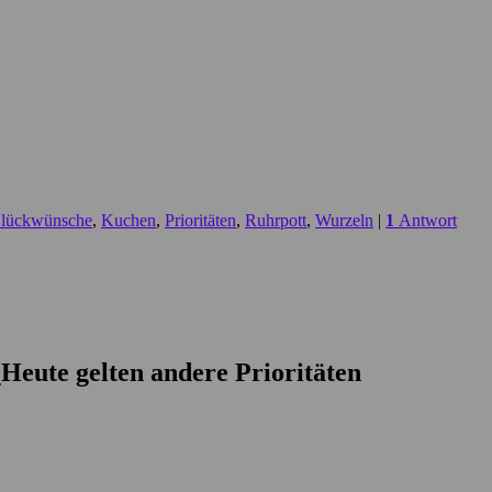
lückwünsche
,
Kuchen
,
Prioritäten
,
Ruhrpott
,
Wurzeln
|
1
Antwort
Heute gelten andere Prioritäten