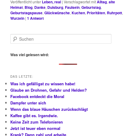
Veröffentlicht unter
Leben, real
|
Verschlagwortet mit
Alltag
,
alte
Heimat
,
Blog
,
Danke
,
Duisburg
,
Faulsein
,
Geburtstag
,
Geburtstagspause
,
Glückwünsche
,
Kuchen
,
Prioritäten
,
Ruhrpott
,
Wurzeln
|
1
Antwort
S
u
c
h
Was viel gelesen wird:
e
n
DAS LETZTE:
Was ich gefälligst zu wissen habe!
Glaube an Drohnen, Gefahr und Helden?
Facebook entdeckt die Moral
Dampfer unter sich
Wenn das blaue Häuschen zurückschlägt
Kaffee gibt es. Irgendwie.
Keine Zeit zum Telefonieren
Jetzt ist teuer eben normal
Krank? Dann zahl und arbeite