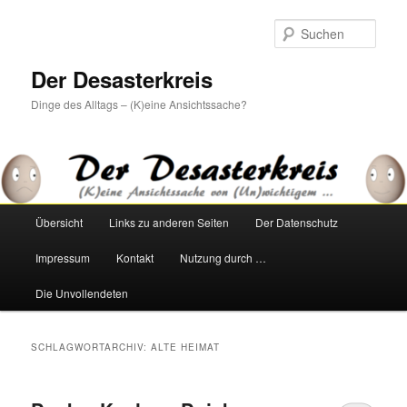
Zum
Zum
primären
sekundären
Such
Inhalt
Inhalt
springen
springen
Der Desasterkreis
Dinge des Alltags – (K)eine Ansichtssache?
Hauptmenü
Übersicht
Links zu anderen Seiten
Der Datenschutz
Impressum
Kontakt
Nutzung durch …
Die Unvollendeten
SCHLAGWORTARCHIV:
ALTE HEIMAT