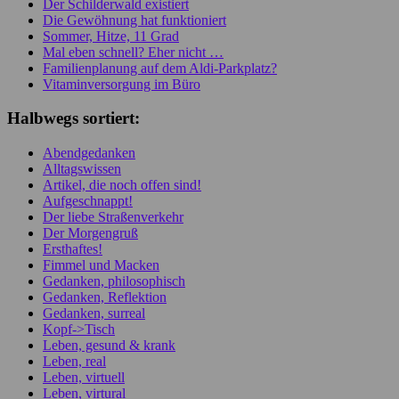
Der Schilderwald existiert
Die Gewöhnung hat funktioniert
Sommer, Hitze, 11 Grad
Mal eben schnell? Eher nicht …
Familienplanung auf dem Aldi-Parkplatz?
Vitaminversorgung im Büro
Halbwegs sortiert:
Abendgedanken
Alltagswissen
Artikel, die noch offen sind!
Aufgeschnappt!
Der liebe Straßenverkehr
Der Morgengruß
Ersthaftes!
Fimmel und Macken
Gedanken, philosophisch
Gedanken, Reflektion
Gedanken, surreal
Kopf->Tisch
Leben, gesund & krank
Leben, real
Leben, virtuell
Leben, virtural