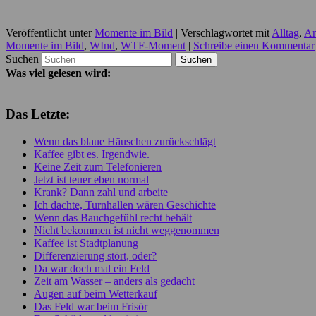
Veröffentlicht unter
Momente im Bild
|
Verschlagwortet mit
Alltag
,
Ar
Momente im Bild
,
WInd
,
WTF-Moment
|
Schreibe einen Kommentar
Suchen
Was viel gelesen wird:
Das Letzte:
Wenn das blaue Häuschen zurückschlägt
Kaffee gibt es. Irgendwie.
Keine Zeit zum Telefonieren
Jetzt ist teuer eben normal
Krank? Dann zahl und arbeite
Ich dachte, Turnhallen wären Geschichte
Wenn das Bauchgefühl recht behält
Nicht bekommen ist nicht weggenommen
Kaffee ist Stadtplanung
Differenzierung stört, oder?
Da war doch mal ein Feld
Zeit am Wasser – anders als gedacht
Augen auf beim Wetterkauf
Das Feld war beim Frisör