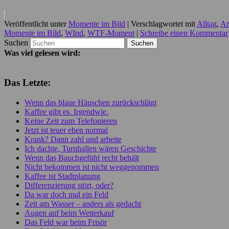
Veröffentlicht unter
Momente im Bild
|
Verschlagwortet mit
Alltag
,
Ar
Momente im Bild
,
WInd
,
WTF-Moment
|
Schreibe einen Kommentar
Suchen
Was viel gelesen wird:
Das Letzte:
Wenn das blaue Häuschen zurückschlägt
Kaffee gibt es. Irgendwie.
Keine Zeit zum Telefonieren
Jetzt ist teuer eben normal
Krank? Dann zahl und arbeite
Ich dachte, Turnhallen wären Geschichte
Wenn das Bauchgefühl recht behält
Nicht bekommen ist nicht weggenommen
Kaffee ist Stadtplanung
Differenzierung stört, oder?
Da war doch mal ein Feld
Zeit am Wasser – anders als gedacht
Augen auf beim Wetterkauf
Das Feld war beim Frisör