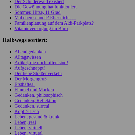
Der Schilderwald existiert
Die Gewöhnung hat funktioniert
Sommer, Hitze, 11 Grad
Mal eben schnell? Eher nicht …
Familienplanung auf dem Aldi-Parkplatz?
Vitaminversorgung im Büro
Halbwegs sortiert:
Abendgedanken
Alltagswissen
Artikel, die noch offen sind!
Aufgeschnappt!
Der liebe Straßenverkehr
Der Morgengruß
Ersthaftes!
Fimmel und Macken
Gedanken, philosophisch
Gedanken, Reflektion
Gedanken, surreal
Kopf->Tisch
Leben, gesund & krank
Leben, real
Leben, virtuell
Leben, virtural