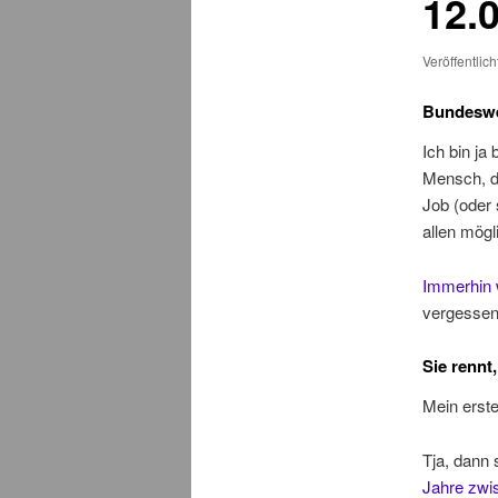
12.
Veröffentlic
Bundeswe
Ich bin ja
Mensch, d
Job (oder
allen mögl
Immerhin 
vergesse
Sie rennt,
Mein erst
Tja, dann 
Jahre zwi