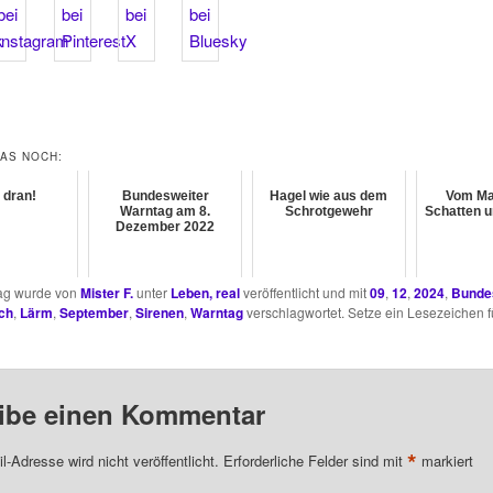
DAS NOCH:
 dran!
Bundesweiter
Hagel wie aus dem
Vom Ma
Warntag am 8.
Schrotgewehr
Schatten 
Dezember 2022
rag wurde von
Mister F.
unter
Leben, real
veröffentlicht und mit
09
,
12
,
2024
,
Bunde
ch
,
Lärm
,
September
,
Sirenen
,
Warntag
verschlagwortet. Setze ein Lesezeichen f
ibe einen Kommentar
*
l-Adresse wird nicht veröffentlicht.
Erforderliche Felder sind mit
markiert