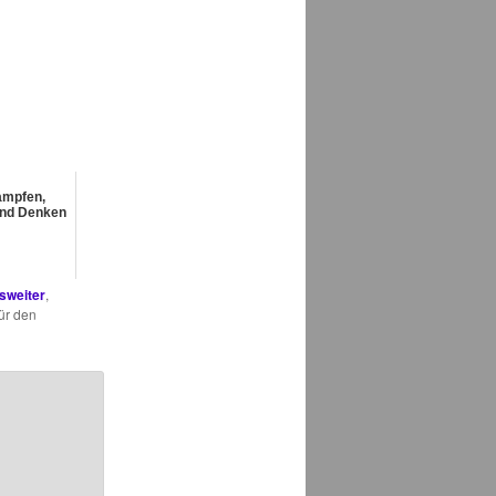
mpfen,
und Denken
sweiter
,
ür den