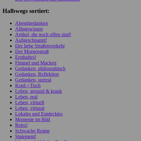
Halbwegs sortiert:
Abendgedanken
Alltagswissen
Artikel, die noch offen sind!
Aufgeschnappt!
Der liebe Straßenverkehr
Der Morgengruß
Ersthaftes!
Fimmel und Macken
Gedanken, philosophisch
Gedanken, Reflektion
Gedanken, surreal
Kopf->Tisch
Leben, gesund & krank
Leben, real
Leben, virtuell
Leben, virtural
Lokales und Entdecktes
Momente im Bild
Retro!
Schwache Reime
Statement!