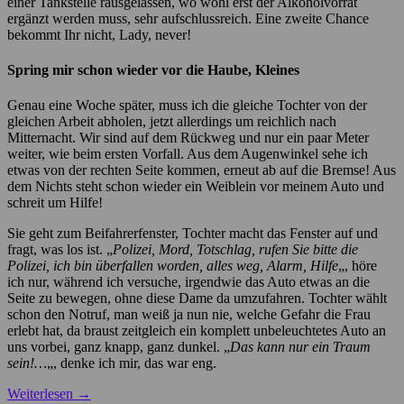
einer Tankstelle rausgelassen, wo wohl erst der Alkoholvorrat
ergänzt werden muss, sehr aufschlussreich. Eine zweite Chance
bekommt Ihr nicht, Lady, never!
Spring mir schon wieder vor die Haube, Kleines
Genau eine Woche später, muss ich die gleiche Tochter von der
gleichen Arbeit abholen, jetzt allerdings um reichlich nach
Mitternacht. Wir sind auf dem Rückweg und nur ein paar Meter
weiter, wie beim ersten Vorfall. Aus dem Augenwinkel sehe ich
etwas von der rechten Seite kommen, erneut ab auf die Bremse! Aus
dem Nichts steht schon wieder ein Weiblein vor meinem Auto und
schreit um Hilfe!
Sie geht zum Beifahrerfenster, Tochter macht das Fenster auf und
fragt, was los ist. „
Polizei, Mord, Totschlag, rufen Sie bitte die
Polizei, ich bin überfallen worden, alles weg, Alarm, Hilfe
„, höre
ich nur, während ich versuche, irgendwie das Auto etwas an die
Seite zu bewegen, ohne diese Dame da umzufahren. Tochter wählt
schon den Notruf, man weiß ja nun nie, welche Gefahr die Frau
erlebt hat, da braust zeitgleich ein komplett unbeleuchtetes Auto an
uns vorbei, ganz knapp, ganz dunkel. „
Das kann nur ein Traum
sein!…
„, denke ich mir, das war eng.
Weiterlesen
→