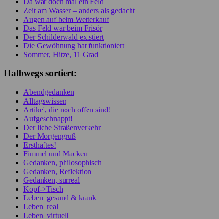
Da war doch mal ein Feld
Zeit am Wasser – anders als gedacht
Augen auf beim Wetterkauf
Das Feld war beim Frisör
Der Schilderwald existiert
Die Gewöhnung hat funktioniert
Sommer, Hitze, 11 Grad
Halbwegs sortiert:
Abendgedanken
Alltagswissen
Artikel, die noch offen sind!
Aufgeschnappt!
Der liebe Straßenverkehr
Der Morgengruß
Ersthaftes!
Fimmel und Macken
Gedanken, philosophisch
Gedanken, Reflektion
Gedanken, surreal
Kopf->Tisch
Leben, gesund & krank
Leben, real
Leben, virtuell