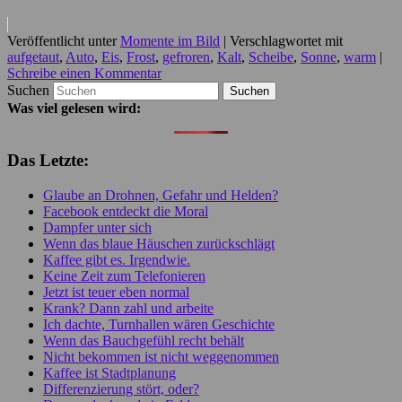
Veröffentlicht unter
Momente im Bild
|
Verschlagwortet mit
aufgetaut
,
Auto
,
Eis
,
Frost
,
gefroren
,
Kalt
,
Scheibe
,
Sonne
,
warm
|
Schreibe einen Kommentar
Suchen
Was viel gelesen wird:
Das Letzte:
Glaube an Drohnen, Gefahr und Helden?
Facebook entdeckt die Moral
Dampfer unter sich
Wenn das blaue Häuschen zurückschlägt
Kaffee gibt es. Irgendwie.
Keine Zeit zum Telefonieren
Jetzt ist teuer eben normal
Krank? Dann zahl und arbeite
Ich dachte, Turnhallen wären Geschichte
Wenn das Bauchgefühl recht behält
Nicht bekommen ist nicht weggenommen
Kaffee ist Stadtplanung
Differenzierung stört, oder?