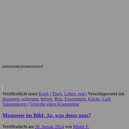
Lebensmittel-Schwarzmarkt?
Veröffentlicht unter
Kopf->Tisch
,
Leben, real
|
Verschlagwortet mit
absaugen
,
aufgetaut
,
befreit
,
Bun
,
Experiment
,
Küche
,
Luft
,
Vakuumieren
|
Schreibe einen Kommentar
Momente im Bild: Ja, was denn nun?
Veröffentlicht am
30. Januar 2024
von
Mister F.