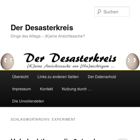
Zum
Zum
primären
sekundären
Such
Inhalt
Inhalt
springen
springen
Der Desasterkreis
Dinge des Alltags – (K)eine Ansichtssache?
Hauptmenü
Übersicht
Links zu anderen Seiten
Der Datenschutz
Impressum
Kontakt
Nutzung durch …
Die Unvollendeten
SCHLAGWORTARCHIV:
EXPERIMENT