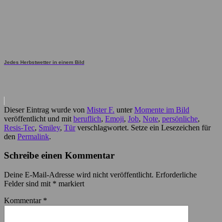
Jedes Herbstwetter in einem Bild
Dieser Eintrag wurde von
Mister F.
unter
Momente im Bild
veröffentlicht und mit
beruflich
,
Emoji
,
Job
,
Note
,
persönliche
,
Resis-Tec
,
Smiley
,
Tür
verschlagwortet. Setze ein Lesezeichen für
den
Permalink
.
Schreibe einen Kommentar
Deine E-Mail-Adresse wird nicht veröffentlicht.
Erforderliche
Felder sind mit
*
markiert
Kommentar
*