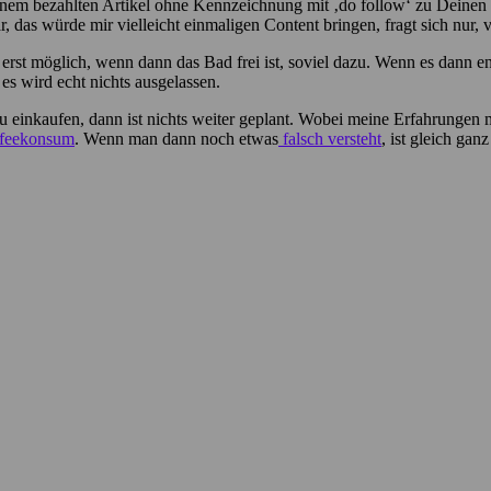
n einem bezahlten Artikel ohne Kennzeichnung mit ‚do follow‘ zu Dein
 das würde mir vielleicht einmaligen Content bringen, fragt sich nur,
 erst möglich, wenn dann das Bad frei ist, soviel dazu. Wenn es dann en
, es wird echt nichts ausgelassen.
u einkaufen, dann ist nichts weiter geplant. Wobei meine Erfahrungen
ffeekonsum
. Wenn man dann noch etwas
falsch versteht
, ist gleich gan