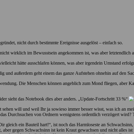
egründet, nicht durch bestimmte Ereignisse ausgelöst – einfach so.
 nicht wirklich im Bewusstsein angekommen ist, was aber letztendlich au
ielleicht hätte ausschlafen können, was aber irgendein Umstand erfolgr
elig und außerdem geht einem das ganze Aufstehen ohnehin auf den Sac
hwendung. Die Menschen können angeblich zum Mond fliegen, aber Kaffe
ider sieht das Notebook dies aber anders. „Update-Fortschritt 33 %“
 sehen will und weil Ihr ja sowieso immer besser wisst, was ich an me
as Durchsuchen von Ordnern wenigstens ordentlich verzögert wird? Toll
rd Dir gleich ein Bauteil hart!“, ist noch das Harmloseste an Schwachs
ut, aber gegen Schwachsinn ist kein Kraut gewachsen und nicht alles is