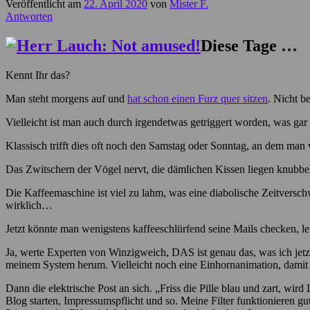
Veröffentlicht am
22. April 2020
von
Mister F.
Antworten
Diese Tage …
Kennt Ihr das?
Man steht morgens auf und
hat schon einen Furz quer sitzen
. Nicht b
Vielleicht ist man auch durch irgendetwas getriggert worden, was gar
Klassisch trifft dies oft noch den Samstag oder Sonntag, an dem man v
Das Zwitschern der Vögel nervt, die dämlichen Kissen liegen knubb
Die Kaffeemaschine ist viel zu lahm, was eine diabolische Zeitversc
wirklich…
Jetzt könnte man wenigstens kaffeeschlürfend seine Mails checken, le
Ja, werte Experten von Winzigweich, DAS ist genau das, was ich jetzt
meinem System herum. Vielleicht noch eine Einhornanimation, damit d
Dann die elektrische Post an sich. „Friss die Pille blau und zart, wi
Blog starten, Impressumspflicht und so. Meine Filter funktionieren g