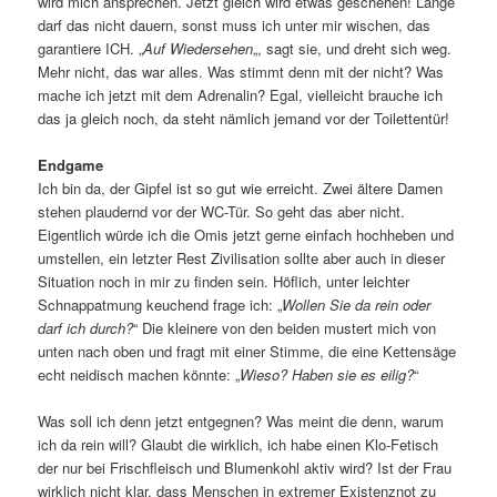
wird mich ansprechen. Jetzt gleich wird etwas geschehen! Lange
darf das nicht dauern, sonst muss ich unter mir wischen, das
garantiere ICH. „
Auf Wiedersehen
„, sagt sie, und dreht sich weg.
Mehr nicht, das war alles. Was stimmt denn mit der nicht? Was
mache ich jetzt mit dem Adrenalin? Egal, vielleicht brauche ich
das ja gleich noch, da steht nämlich jemand vor der Toilettentür!
Endgame
Ich bin da, der Gipfel ist so gut wie erreicht. Zwei ältere Damen
stehen plaudernd vor der WC-Tür. So geht das aber nicht.
Eigentlich würde ich die Omis jetzt gerne einfach hochheben und
umstellen, ein letzter Rest Zivilisation sollte aber auch in dieser
Situation noch in mir zu finden sein. Höflich, unter leichter
Schnappatmung keuchend frage ich: „
Wollen Sie da rein oder
darf ich durch?
“ Die kleinere von den beiden mustert mich von
unten nach oben und fragt mit einer Stimme, die eine Kettensäge
echt neidisch machen könnte: „
Wieso? Haben sie es eilig?
“
Was soll ich denn jetzt entgegnen? Was meint die denn, warum
ich da rein will? Glaubt die wirklich, ich habe einen Klo-Fetisch
der nur bei Frischfleisch und Blumenkohl aktiv wird? Ist der Frau
wirklich nicht klar, dass Menschen in extremer Existenznot zu