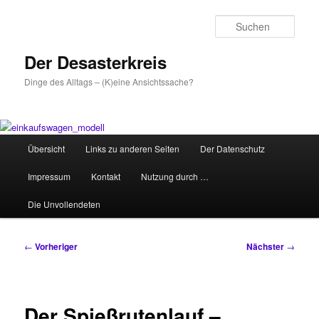
Zum
primären
Such
Inhalt
springen
Der Desasterkreis
Dinge des Alltags – (K)eine Ansichtssache?
Hauptmenü
Übersicht
Links zu anderen Seiten
Der Datenschutz
Impressum
Kontakt
Nutzung durch …
Die Unvollendeten
Beitragsnavigation
←
Vorheriger
Nächster
→
Der Spießrutenlauf –