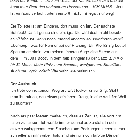
doch der Kaffee…
“ „
Ja zum Geier, der Kaffee, die Blase und der
komplette Rest des verkackten Universums – ICH MUSS!
“ Jetzt
ist es raus, verlacht oder verstoßt mich, mir egal, nur weg!
Die Toilette ist am Eingang, dort muss ich hin. Der nächste
Schreck! Da ist genau eine einzige. Die wird doch nicht besetzt
sein? Was ist, wenn noch jemand anderes so unverfroren wäre?
Überhaupt, was für Penner bei der Planung! Ein Klo für zig Leute!
Spontan erscheint vor meinem inneren Auge eine Szene aus
dem Film „Das Boot“, in dem fällt sinngemäß der Satz: „
Ein Klo
für 50 Mann. Mehr Platz zum Fressen, weniger zum Scheißen.
Auch ’ne Logik, oder?
“ Wie wahr, wie realistisch.
Der Ausbruch
Ich trete den rettenden Weg an. Erst locker, unauffällig. Sieht
man ihn mir an, den etwas peinlichen Drang, in eine sanitäre Welt
zu flüchten?
Nach ein paar Metern merke ich, dass es Zeit ist, alle Vorsicht
fallen zu lassen. Ich werde immer schneller. Zunächst noch
einzeln wahrgenommene Flaschen und Packungen ziehen immer
schneller an mir vorbei, bald sind sie nur noch farbige Bänder.