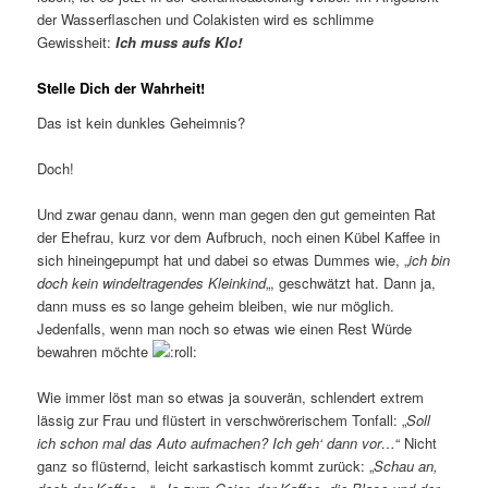
der Wasserflaschen und Colakisten wird es schlimme
Gewissheit:
Ich muss aufs Klo!
Stelle Dich der Wahrheit!
Das ist kein dunkles Geheimnis?
Doch!
Und zwar genau dann, wenn man gegen den gut gemeinten Rat
der Ehefrau, kurz vor dem Aufbruch, noch einen Kübel Kaffee in
sich hineingepumpt hat und dabei so etwas Dummes wie, „
ich bin
doch kein windeltragendes Kleinkind
„, geschwätzt hat. Dann ja,
dann muss es so lange geheim bleiben, wie nur möglich.
Jedenfalls, wenn man noch so etwas wie einen Rest Würde
bewahren möchte
Wie immer löst man so etwas ja souverän, schlendert extrem
lässig zur Frau und flüstert in verschwörerischem Tonfall: „
Soll
ich schon mal das Auto aufmachen? Ich geh‘ dann vor…
“ Nicht
ganz so flüsternd, leicht sarkastisch kommt zurück: „
Schau an,