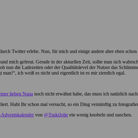
d durch Twitter erlebe. Nun, für mich und einige andere aber eben schon
n und mich gefreut. Gerade in der aktuellen Zeit, sollte man sich wah
 nun die Ladezeiten oder der Qualitätslevel der Nutzer das Schlimmste 
gt man!“, ich weiß es nicht und eigentlich ist es mir ziemlich egal.
iner lieben Nana
noch nicht erwähnt habe, das muss ich natürlich nac
ert. Habt Ihr schon mal versucht, so ein Ding vernünftig zu fotografi
t-Adventskalender
von
@TsukiJolie
ein wenig knobeln und naschen.