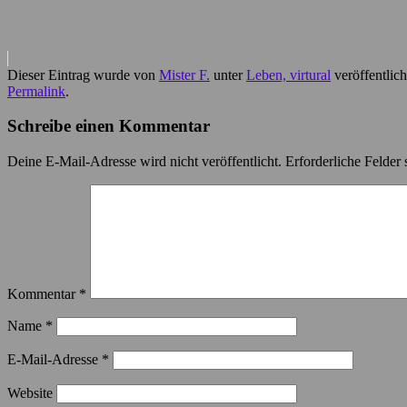
Dieser Eintrag wurde von
Mister F.
unter
Leben, virtural
veröffentlic
Permalink
.
Schreibe einen Kommentar
Deine E-Mail-Adresse wird nicht veröffentlicht.
Erforderliche Felder 
Kommentar
*
Name
*
E-Mail-Adresse
*
Website