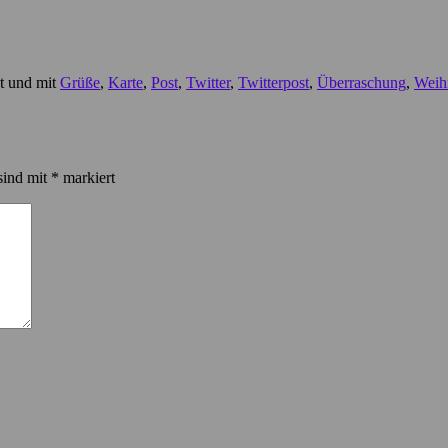
ht und mit
Grüße
,
Karte
,
Post
,
Twitter
,
Twitterpost
,
Überraschung
,
Weih
sind mit
*
markiert