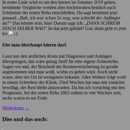
In erster Linie wird es um den letzten im Sommer 2019 gehen,
bestimmte Vergleiche werden aber höchstwahrscheinlich auch
Erlebnisse der ersten Reha einschließen. Da sagt bestimmt jetzt
jemand: „
Bah, ich war schon 5x weg, was schreibt der Anfänger
da?
“ Das könnte sein, klar! Darum sage ich: „
DANN SCHREIB
DOCH SELBER WAS!
“ Ist das jetzt geklärt? Gut, dann geht es jetzt
los
Ehe man überhaupt fahren darf.
Lasst uns den ärztlichen Kram mit Diagnosen und Anträgen
überspringen, das wäre genug Stoff für eine eigene Artikelreihe.
Sagen wir mal, der Bescheid der Rentenversicherung ist gerade
angekommen und man weiß, wohin es gehen wird. Noch nicht
wann, aber der Ort ist wenigstens bekannt. Alles Weitere folgt wohl
in einem Schreiben der Klinik. Fünf Wochen hat man mir zunächst
bewilligt, der Rest bleibt abzuwarten. Da bin ich vorsichtig mit den
Prognosen, bei der ersten Reha 2003 sollten es vier Wochen sein,
sechs waren es am Ende.
Weiterlesen
→
Dies und das noch: