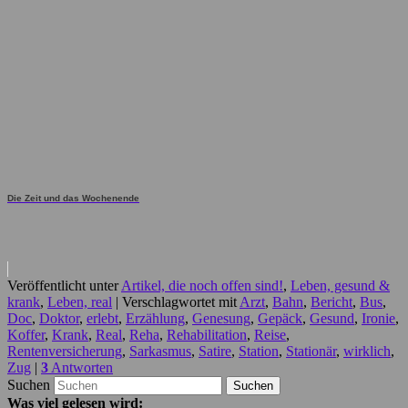
Die Zeit und das Wochenende
Veröffentlicht unter
Artikel, die noch offen sind!
,
Leben, gesund &
krank
,
Leben, real
|
Verschlagwortet mit
Arzt
,
Bahn
,
Bericht
,
Bus
,
Doc
,
Doktor
,
erlebt
,
Erzählung
,
Genesung
,
Gepäck
,
Gesund
,
Ironie
,
Koffer
,
Krank
,
Real
,
Reha
,
Rehabilitation
,
Reise
,
Rentenversicherung
,
Sarkasmus
,
Satire
,
Station
,
Stationär
,
wirklich
,
Zug
|
3
Antworten
Suchen
Was viel gelesen wird: